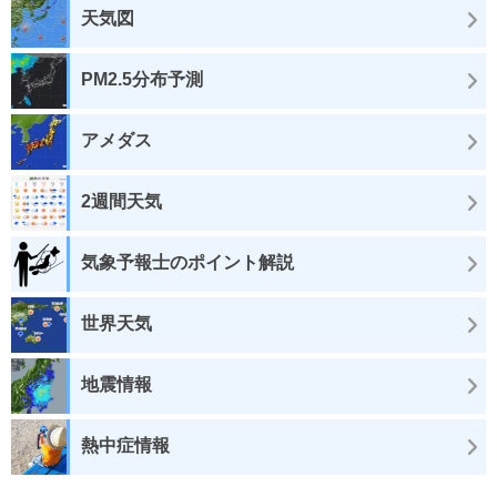
天気図
PM2.5分布予測
アメダス
2週間天気
気象予報士のポイント解説
世界天気
地震情報
熱中症情報