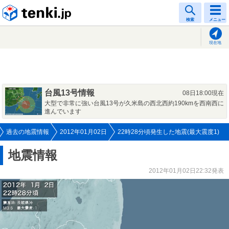
tenki.jp
検索
メニュー
現在地
台風13号情報
08日18:00現在
大型で非常に強い台風13号が久米島の西北西約190kmを西南西に
進んでいます
過去の地震情報
2012年01月02日
22時28分頃発生した地震(最大震度1)
地震情報
2012年01月02日22:32発表