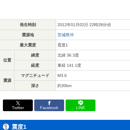
発生時刻
2012年01月02日 22時28分頃
震源地
茨城県沖
最大震度
震度1
緯度
北緯 36.3度
位置
経度
東経 141.1度
マグニチュード
M3.6
震源
深さ
約30km
Twitter
Facebook
LINE
震度1