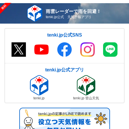
雨雲レーダーで雨を回避！
tenki.jp公式 天気予報アプリ
tenki.jp公式SNS
tenki.jp公式アプリ
tenki.jp
tenki.jp 登山天気