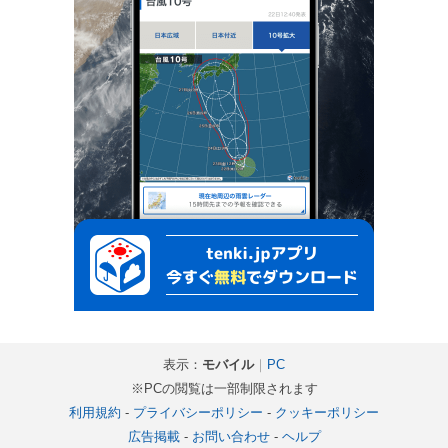
表示：
モバイル
｜
PC
※PCの閲覧は一部制限されます
利用規約
-
プライバシーポリシー
-
クッキーポリシー
広告掲載
-
お問い合わせ
-
ヘルプ