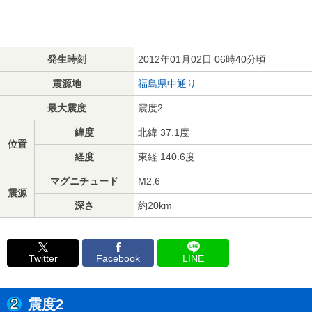
発生時刻
2012年01月02日 06時40分頃
震源地
福島県中通り
最大震度
震度2
緯度
北緯 37.1度
位置
経度
東経 140.6度
マグニチュード
M2.6
震源
深さ
約20km
Twitter
Facebook
LINE
震度2