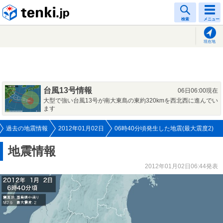
tenki.jp
検索
メニュー
現在地
台風13号情報
06日06:00現在
大型で強い台風13号が南大東島の東約320kmを西北西に進んでい
ます
過去の地震情報
2012年01月02日
06時40分頃発生した地震(最大震度2)
地震情報
2012年01月02日06:44発表