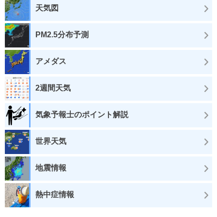
天気図
PM2.5分布予測
アメダス
2週間天気
気象予報士のポイント解説
世界天気
地震情報
熱中症情報