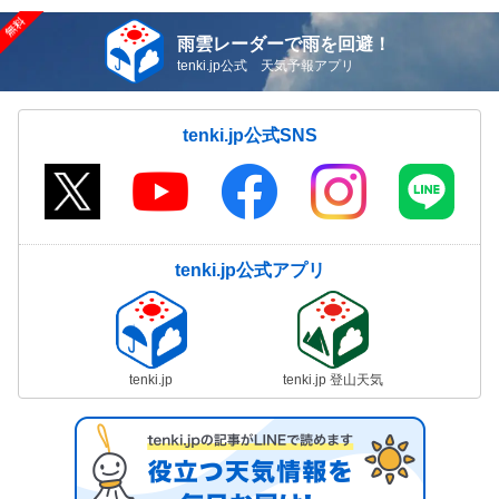
雨雲レーダーで雨を回避！
tenki.jp公式 天気予報アプリ
tenki.jp公式SNS
tenki.jp公式アプリ
tenki.jp
tenki.jp 登山天気