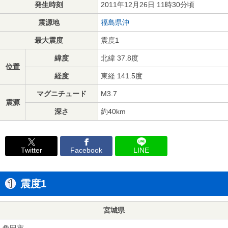
発生時刻
2011年12月26日 11時30分頃
震源地
福島県沖
最大震度
震度1
緯度
北緯 37.8度
位置
経度
東経 141.5度
マグニチュード
M3.7
震源
深さ
約40km
Twitter
Facebook
LINE
震度1
宮城県
角田市