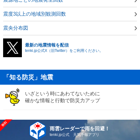
震度3以上の地域別観測回数
震央分布図
最新の地震情報を配信
tenki.jp公式X（旧Twitter）をご利用ください。
「知る防災」地震
いざという時にあわてないために
確かな情報と行動で防災力アップ
雨雲レーダーで雨を回避！
tenki.jp公式 天気予報アプリ