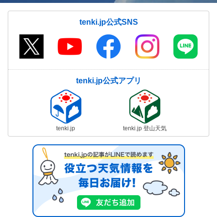
tenki.jp公式SNS
tenki.jp公式アプリ
tenki.jp
tenki.jp 登山天気