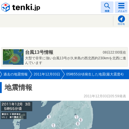
tenki.jp
検索
メニュー
現在地
台風13号情報
08日22:00現在
大型で非常に強い台風13号が久米島の西北西約230kmを北西に進
んでいます
過去の地震情報
2011年12月03日
05時55分頃発生した地震(最大震度4)
地震情報
2011年12月03日05:59発表