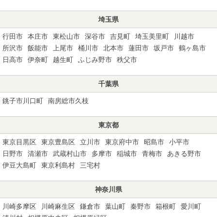
埼玉県
行田市
本庄市
東松山市
深谷市
吉見町
埼玉美里町
川越市
所沢市
飯能市
上尾市
桶川市
北本市
蓮田市
坂戸市
鶴ヶ島市
日高市
伊奈町
越生町
ふじみ野市
秩父市
千葉県
銚子市川口町
南房総市久枝
東京都
東京目黒区
東京豊島区
立川市
東京府中市
昭島市
小平市
日野市
清瀬市
武蔵村山市
多摩市
稲城市
青梅市
あきる野市
伊豆大島町
東京利島村
三宅村
神奈川県
川崎多摩区
川崎麻生区
鎌倉市
葉山町
秦野市
箱根町
愛川町