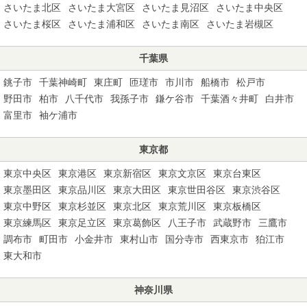
さいたま北区
さいたま大宮区
さいたま見沼区
さいたま中央区
さいたま桜区
さいたま浦和区
さいたま南区
さいたま岩槻区
千葉県
銚子市
千葉神崎町
東庄町
匝瑳市
市川市
船橋市
松戸市
野田市
柏市
八千代市
我孫子市
鎌ケ谷市
千葉酒々井町
白井市
富里市
袖ケ浦市
東京都
東京中央区
東京港区
東京新宿区
東京文京区
東京台東区
東京墨田区
東京品川区
東京大田区
東京世田谷区
東京渋谷区
東京中野区
東京杉並区
東京北区
東京荒川区
東京板橋区
東京練馬区
東京足立区
東京葛飾区
八王子市
武蔵野市
三鷹市
調布市
町田市
小金井市
東村山市
国分寺市
西東京市
狛江市
東大和市
神奈川県