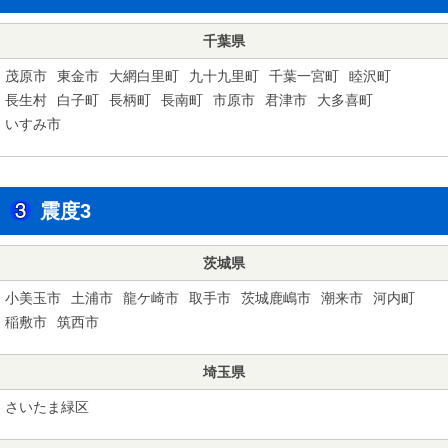
千葉県
茂原市
東金市
大網白里町
九十九里町
千葉一宮町
睦沢町
長生村
白子町
長柄町
長南町
市原市
君津市
大多喜町
いすみ市
震度3
茨城県
小美玉市
土浦市
龍ケ崎市
取手市
茨城鹿嶋市
潮来市
河内町
稲敷市
筑西市
埼玉県
さいたま緑区