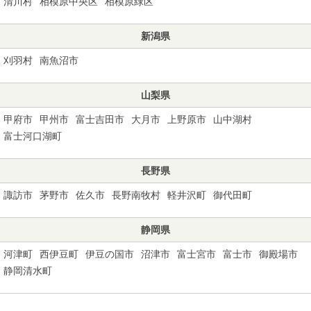
清川村
相模原中央区
相模原緑区
新潟県
刈羽村
南魚沼市
山梨県
甲府市
甲州市
富士吉田市
大月市
上野原市
山中湖村
富士河口湖町
長野県
諏訪市
茅野市
佐久市
長野南牧村
軽井沢町
御代田町
静岡県
河津町
西伊豆町
伊豆の国市
沼津市
富士宮市
富士市
御殿場市
静岡清水町