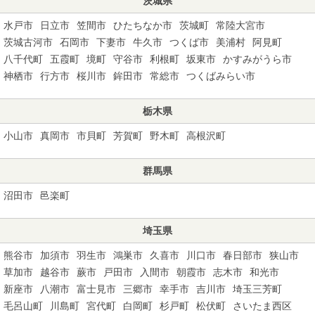
茨城県
水戸市
日立市
笠間市
ひたちなか市
茨城町
常陸大宮市
茨城古河市
石岡市
下妻市
牛久市
つくば市
美浦村
阿見町
八千代町
五霞町
境町
守谷市
利根町
坂東市
かすみがうら市
神栖市
行方市
桜川市
鉾田市
常総市
つくばみらい市
栃木県
小山市
真岡市
市貝町
芳賀町
野木町
高根沢町
群馬県
沼田市
邑楽町
埼玉県
熊谷市
加須市
羽生市
鴻巣市
久喜市
川口市
春日部市
狭山市
草加市
越谷市
蕨市
戸田市
入間市
朝霞市
志木市
和光市
新座市
八潮市
富士見市
三郷市
幸手市
吉川市
埼玉三芳町
毛呂山町
川島町
宮代町
白岡町
杉戸町
松伏町
さいたま西区