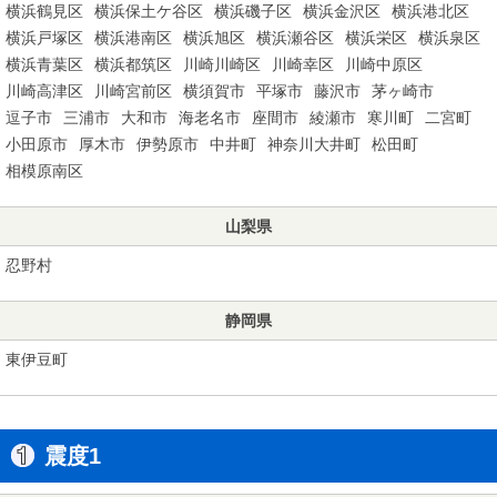
横浜鶴見区
横浜保土ケ谷区
横浜磯子区
横浜金沢区
横浜港北区
横浜戸塚区
横浜港南区
横浜旭区
横浜瀬谷区
横浜栄区
横浜泉区
横浜青葉区
横浜都筑区
川崎川崎区
川崎幸区
川崎中原区
川崎高津区
川崎宮前区
横須賀市
平塚市
藤沢市
茅ヶ崎市
逗子市
三浦市
大和市
海老名市
座間市
綾瀬市
寒川町
二宮町
小田原市
厚木市
伊勢原市
中井町
神奈川大井町
松田町
相模原南区
山梨県
忍野村
静岡県
東伊豆町
震度1