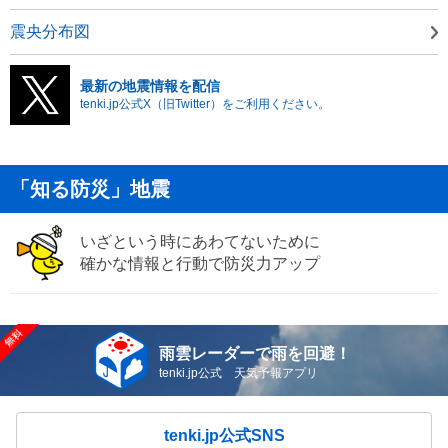
震央分布図
最新の地震情報を配信
tenki.jp公式X（旧Twitter）をご利用ください。
「知る防災」地震
いざという時にあわてないために
確かな情報と行動で防災力アップ
雨雲レーダーで雨を回避！
tenki.jp公式 天気予報アプリ
tenki.jp公式SNS