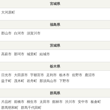
宮城県
大河原町
福島県
郡山市
白河市
須賀川市
茨城県
高萩市
那珂市
城里町
結城市
栃木県
日光市
大田原市
宇都宮市
足利市
栃木市
佐野市
鹿沼市
益子町
茂木町
岩舟町
那須烏山市
下野市
群馬県
片品村
前橋市
桐生市
太田市
館林市
渋川市
安中市
板倉町
群馬明和町
群馬千代田町