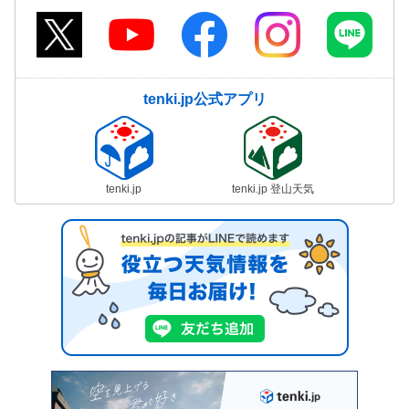
tenki.jp公式アプリ
tenki.jp
tenki.jp 登山天気