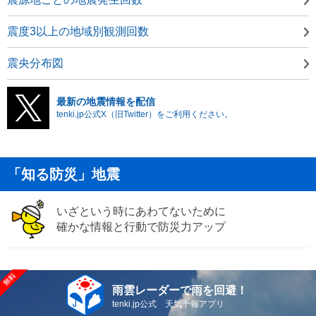
震度3以上の地域別観測回数
震央分布図
最新の地震情報を配信
tenki.jp公式X（旧Twitter）をご利用ください。
「知る防災」地震
いざという時にあわてないために
確かな情報と行動で防災力アップ
雨雲レーダーで雨を回避！
tenki.jp公式 天気予報アプリ