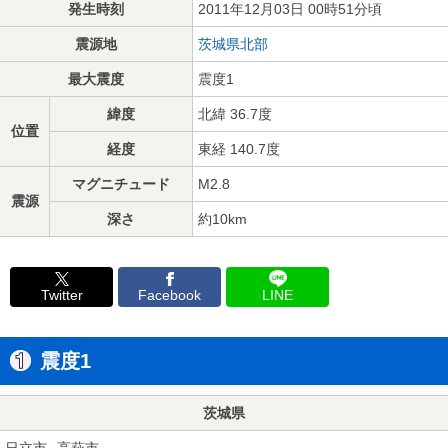
発生時刻
2011年12月03日 00時51分頃
震源地
茨城県北部
最大震度
震度1
緯度
北緯 36.7度
位置
経度
東経 140.7度
マグニチュード
M2.8
震源
深さ
約10km
Twitter
Facebook
LINE
震度1
茨城県
日立市
高萩市