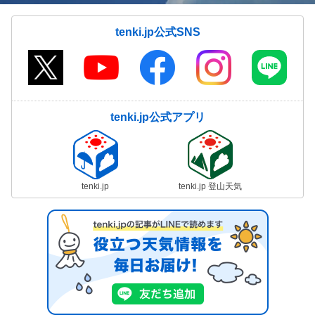
tenki.jp公式SNS
tenki.jp公式アプリ
tenki.jp
tenki.jp 登山天気