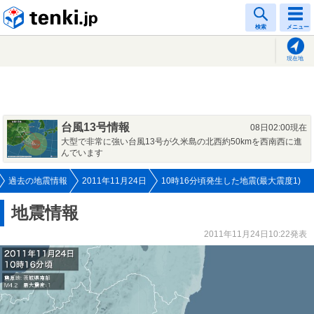
tenki.jp
検索
メニュー
現在地
台風13号情報
08日02:00現在
大型で非常に強い台風13号が久米島の北西約50kmを西南西に進
んでいます
過去の地震情報
2011年11月24日
10時16分頃発生した地震(最大震度1)
地震情報
2011年11月24日10:22発表