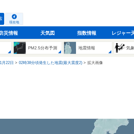
索
現在地
防災情報
天気図
指数情報
レジャー
PM2.5分布予測
地震情報
気
11月22日
02時38分頃発生した地震(最大震度2)
拡大画像