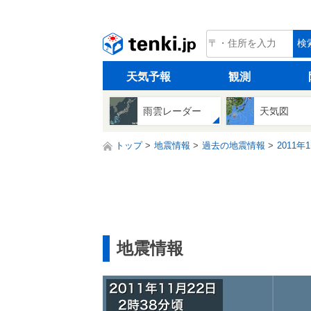
tenki.jp
検
天気予報
観測
雨雲レーダー
天気図
トップ
地震情報
過去の地震情報
2011年
地震情報