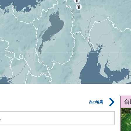
台
次の地震
。