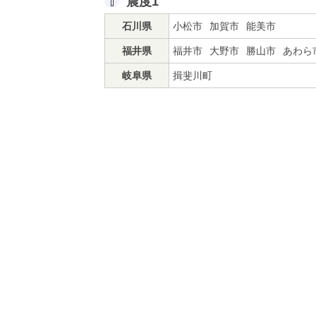
震度1
石川県
小松市
加賀市
能美市
福井県
福井市
大野市
勝山市
あわら
岐阜県
揖斐川町