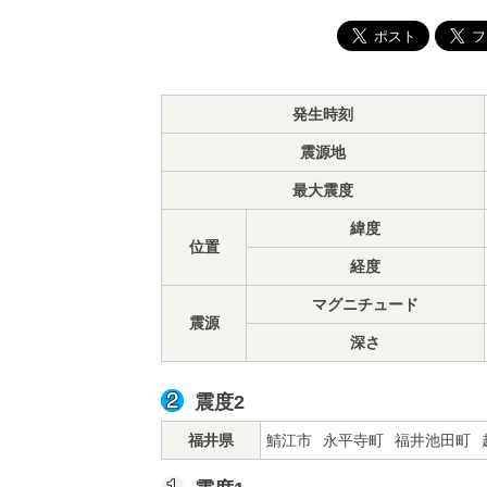
発生時刻
震源地
最大震度
緯度
位置
経度
マグニチュード
震源
深さ
震度2
福井県
鯖江市
永平寺町
福井池田町