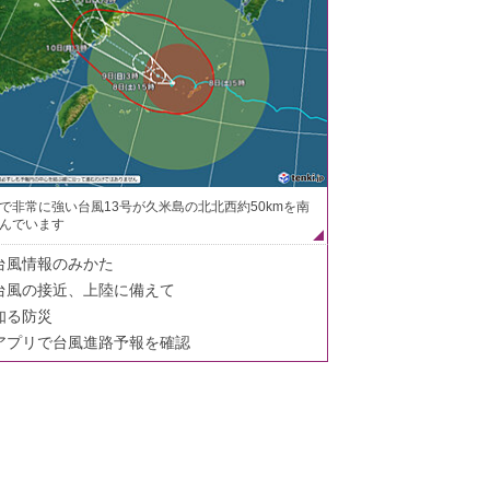
で非常に強い台風13号が久米島の北北西約50kmを南
んでいます
台風情報のみかた
台風の接近、上陸に備えて
知る防災
アプリで台風進路予報を確認