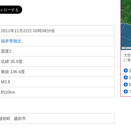
2011年11月22日 02時38分頃
福井県嶺北
震度2
大型
に進
北緯 35.9度
東経 136.4度
M3.8
約10km
越前町
越前市