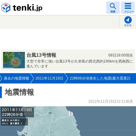
tenki.jp
検索
メニュー
現在地
台風13号情報
08日18:00現在
大型で非常に強い台風13号が久米島の西北西約190kmを西南西に
進んでいます
過去の地震情報
2011年11月19日
22時06分頃発生した地震(最大震度2)
地震情報
2011年11月19日22:11発表