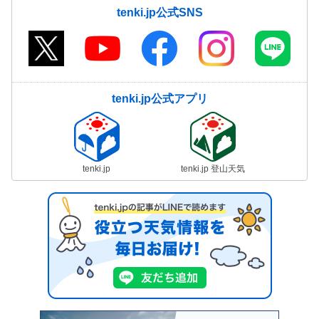
tenki.jp公式SNS
tenki.jp公式アプリ
tenki.jp
tenki.jp 登山天気