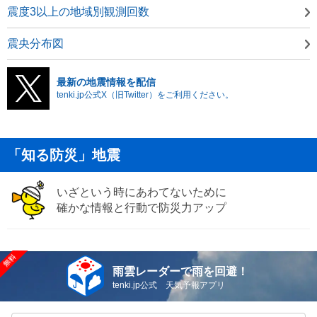
震度3以上の地域別観測回数
震央分布図
最新の地震情報を配信
tenki.jp公式X（旧Twitter）をご利用ください。
「知る防災」地震
いざという時にあわてないために
確かな情報と行動で防災力アップ
雨雲レーダーで雨を回避！
tenki.jp公式 天気予報アプリ