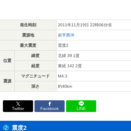
発生時刻
2011年11月19日 22時06分頃
震源地
岩手県沖
最大震度
震度2
緯度
北緯 39.1度
位置
経度
東経 142.2度
マグニチュード
M4.3
震源
深さ
約40km
Twitter
Facebook
LINE
震度2