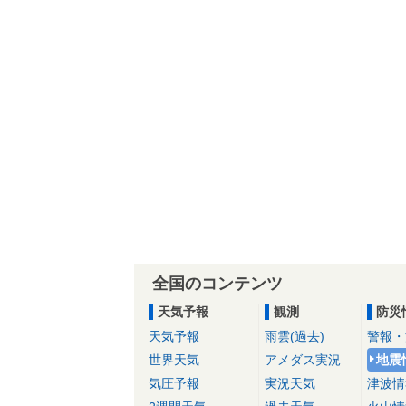
全国のコンテンツ
天気予報
観測
防災
天気予報
雨雲(過去)
警報・
世界天気
アメダス実況
地震
気圧予報
実況天気
津波情