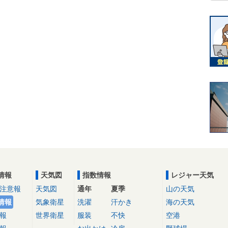
情報
天気図
指数情報
レジャー天気
注意報
天気図
通年
夏季
山の天気
情報
気象衛星
洗濯
汗かき
海の天気
報
世界衛星
服装
不快
空港