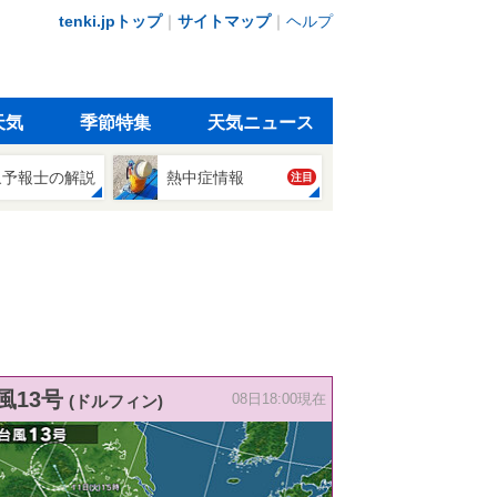
tenki.jpトップ
｜
サイトマップ
｜
ヘルプ
天気
季節特集
天気ニュース
象予報士の解説
熱中症情報
注目
風13号
(ドルフィン)
08日18:00現在