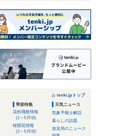
tenki.jpトップ
季節特集
天気ニュース
花粉飛散情報
気象予報士解説
(1～5月頃)
暮らしの話題
桜開花情報
放送局のニュース
(2～5月頃)
特集