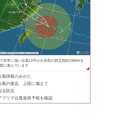
で非常に強い台風13号が久米島の西北西約190kmを
西に進んでいます
台風情報のみかた
台風の接近、上陸に備えて
知る防災
アプリで台風進路予報を確認