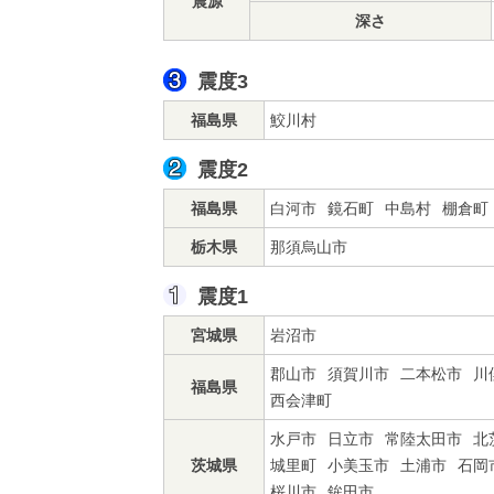
震源
深さ
震度3
福島県
鮫川村
震度2
福島県
白河市
鏡石町
中島村
棚倉町
栃木県
那須烏山市
震度1
宮城県
岩沼市
郡山市
須賀川市
二本松市
川
福島県
西会津町
水戸市
日立市
常陸太田市
北
茨城県
城里町
小美玉市
土浦市
石岡
桜川市
鉾田市