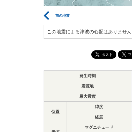
前の地震
この地震による津波の心配はありません
発生時刻
震源地
最大震度
緯度
位置
経度
マグニチュード