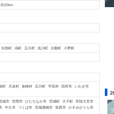
約20km
矢祭町
塙町
玉川村
浅川町
古殿町
小野町
俣町
天栄村
泉崎村
石川町
平田村
田村市
いわき市
2
茨城市
笠間市
ひたちなか市
茨城町
大子町
常陸大宮市
市
牛久市
つくば市
茨城鹿嶋市
筑西市
かすみがうら市