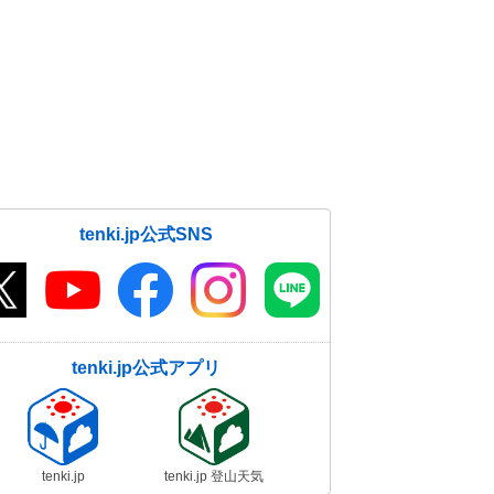
tenki.jp公式SNS
tenki.jp公式アプリ
tenki.jp
tenki.jp 登山天気