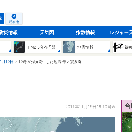
索
現在地
防災情報
天気図
指数情報
レジャー
PM2.5分布予測
地震情報
気
11月19日
19時07分頃発生した地震(最大震度3)
台
2011年11月19日19:10発表