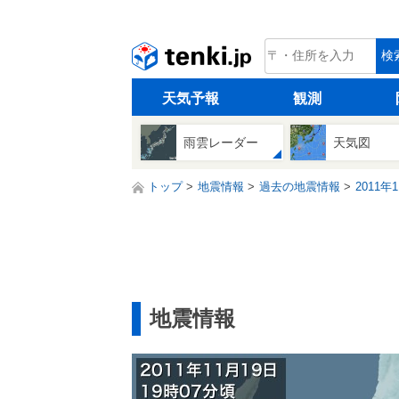
tenki.jp
検
天気予報
観測
雨雲レーダー
天気図
トップ
地震情報
過去の地震情報
2011年
地震情報