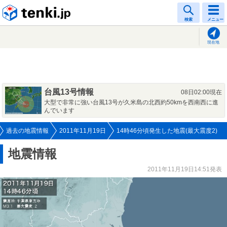
tenki.jp
検索
メニュー
現在地
台風13号情報
08日02:00現在
大型で非常に強い台風13号が久米島の北西約50kmを西南西に進
んでいます
過去の地震情報
2011年11月19日
14時46分頃発生した地震(最大震度2)
地震情報
2011年11月19日14:51発表