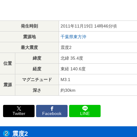
発生時刻
2011年11月19日 14時46分頃
震源地
千葉県東方沖
最大震度
震度2
緯度
北緯 35.4度
位置
経度
東経 140.6度
マグニチュード
M3.1
震源
深さ
約30km
Twitter
Facebook
LINE
震度2