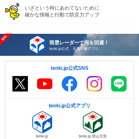
いざという時にあわてないために
確かな情報と行動で防災力アップ
雨雲レーダーで雨を回避！
tenki.jp公式 天気予報アプリ
tenki.jp公式SNS
tenki.jp公式アプリ
tenki.jp
tenki.jp 登山天気