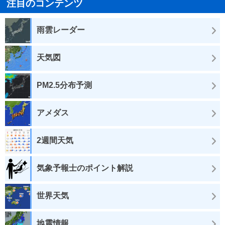
注目のコンテンツ
雨雲レーダー
天気図
PM2.5分布予測
アメダス
2週間天気
気象予報士のポイント解説
世界天気
地震情報