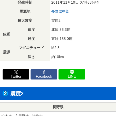
発生時刻
2011年11月19日 07時53分頃
震源地
長野県中部
最大震度
震度2
緯度
北緯 36.3度
位置
経度
東経 138.0度
マグニチュード
M2.8
震源
深さ
約10km
Twitter
Facebook
LINE
震度2
長野県
松本市
安曇野市
筑北村