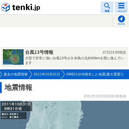
tenki.jp
検索
メニュー
現在地
台風13号情報
07日23:00現在
大型で非常に強い台風13号が久米島の北約90kmを西に進んでい
ます
過去の地震情報
2011年10月31日
09時31分頃発生した地震(最大震度1)
地震情報
2011年10月31日09:36発表