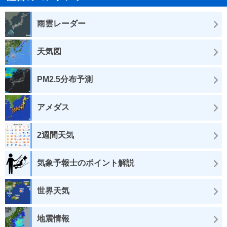
雨雲レーダー
天気図
PM2.5分布予測
アメダス
2週間天気
気象予報士のポイント解説
世界天気
地震情報