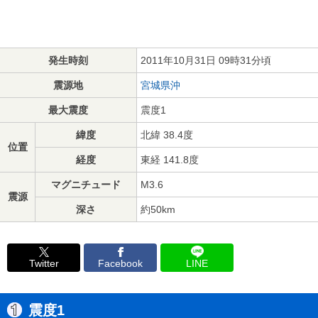
発生時刻
2011年10月31日 09時31分頃
震源地
宮城県沖
最大震度
震度1
緯度
北緯 38.4度
位置
経度
東経 141.8度
マグニチュード
M3.6
震源
深さ
約50km
Twitter
Facebook
LINE
震度1