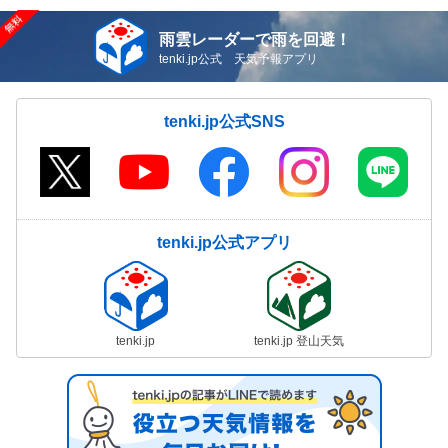
雨雲レーダーで雨を回避！
tenki.jp公式 天気予報アプリ
tenki.jp公式SNS
tenki.jp公式アプリ
tenki.jp
tenki.jp 登山天気