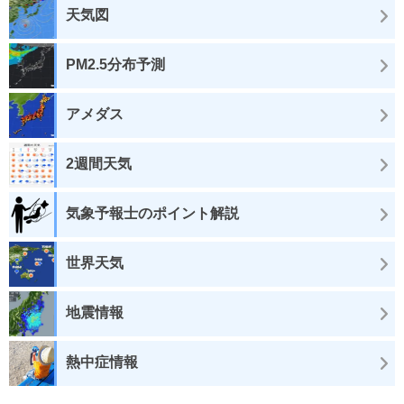
天気図
PM2.5分布予測
アメダス
2週間天気
気象予報士のポイント解説
世界天気
地震情報
熱中症情報