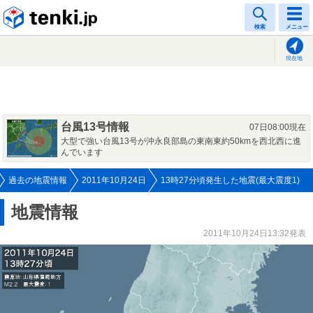
tenki.jp
検索
メニュー
現在地
台風13号情報
07日08:00現在
大型で強い台風13号が沖永良部島の東南東約50kmを西北西に進
んでいます
過去の地震情報
2011年10月24日
13時27分頃発生した地震(最大震度1)
地震情報
2011年10月24日13:32発表