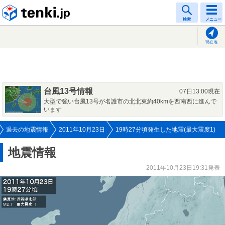
tenki.jp
検索
メニュー
現在地
台風13号情報
07日13:00現在
大型で強い台風13号が名護市の北北東約40kmを西南西に進んで
います
過去の地震情報
2011年10月23日
19時27分頃発生した地震(最大震度1)
地震情報
2011年10月23日19:31発表