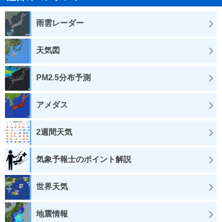
雨雲レーダー
天気図
PM2.5分布予測
アメダス
2週間天気
気象予報士のポイント解説
世界天気
地震情報