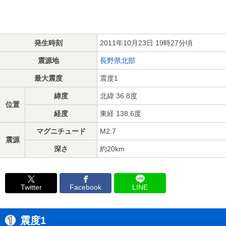
発生時刻
2011年10月23日 19時27分頃
震源地
長野県北部
最大震度
震度1
緯度
北緯 36.8度
位置
経度
東経 138.6度
マグニチュード
M2.7
震源
深さ
約20km
Twitter
Facebook
LINE
震度1