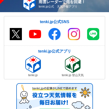
雨雲レーダーで雨を回避！
tenki.jp公式 天気予報アプリ
tenki.jp公式SNS
tenki.jp公式アプリ
tenki.jp
tenki.jp 登山天気