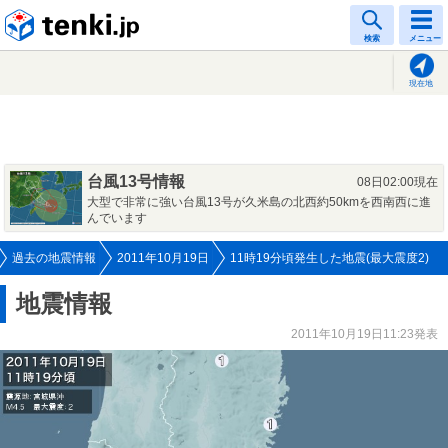
tenki.jp
検索
メニュー
現在地
台風13号情報
08日02:00現在
大型で非常に強い台風13号が久米島の北西約50kmを西南西に進
んでいます
過去の地震情報
2011年10月19日
11時19分頃発生した地震(最大震度2)
地震情報
2011年10月19日11:23発表