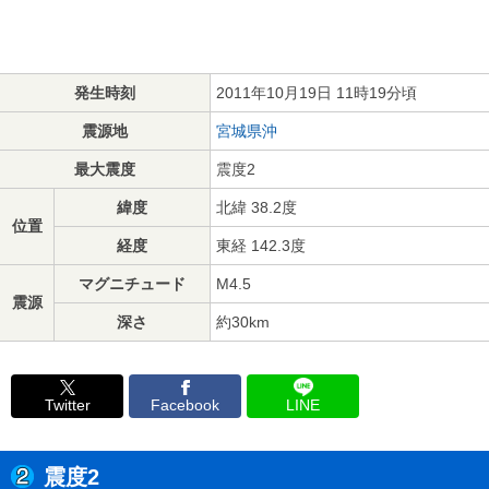
発生時刻
2011年10月19日 11時19分頃
震源地
宮城県沖
最大震度
震度2
緯度
北緯 38.2度
位置
経度
東経 142.3度
マグニチュード
M4.5
震源
深さ
約30km
Twitter
Facebook
LINE
震度2