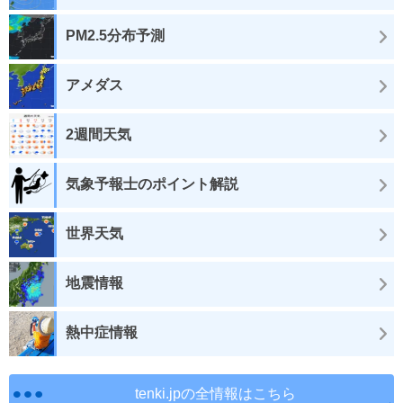
PM2.5分布予測
アメダス
2週間天気
気象予報士のポイント解説
世界天気
地震情報
熱中症情報
tenki.jpの全情報はこちら