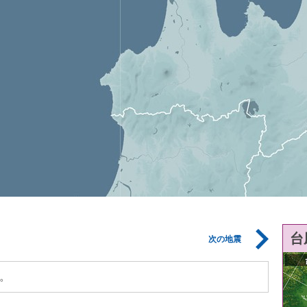
台
次の地震
。