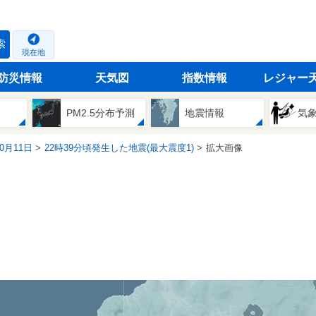
索
現在地
防災情報
天気図
指数情報
レジャー
PM2.5分布予測
地震情報
気
10月11日
22時39分頃発生した地震(最大震度1)
拡大画像