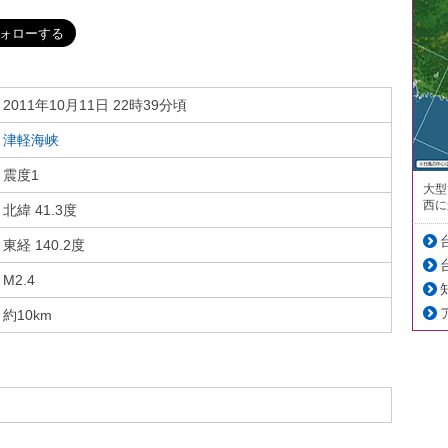
2011年10月11日 22時39分頃
津軽海峡
震度1
大型
西に
北緯 41.3度
東経 140.2度
M2.4
約10km