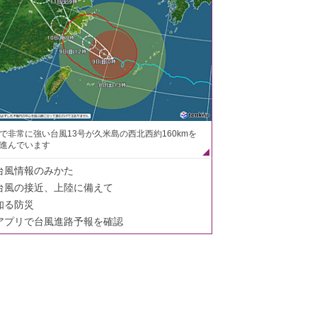
で非常に強い台風13号が久米島の西北西約160kmを
進んでいます
台風情報のみかた
台風の接近、上陸に備えて
知る防災
アプリで台風進路予報を確認