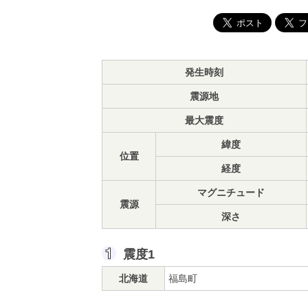
発生時刻
震源地
最大震度
緯度
位置
経度
マグニチュード
震源
深さ
震度1
北海道
福島町