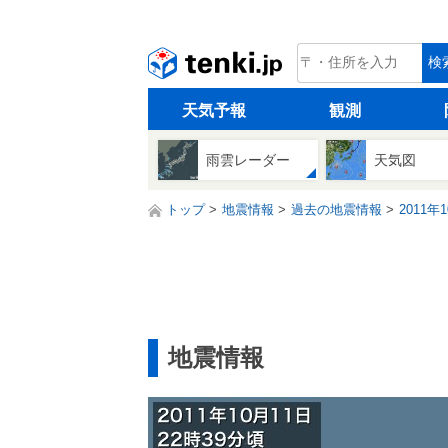
tenki.jp
検
天気予報
観測
雨雲レーダー
天気図
トップ
地震情報
過去の地震情報
2011年
地震情報