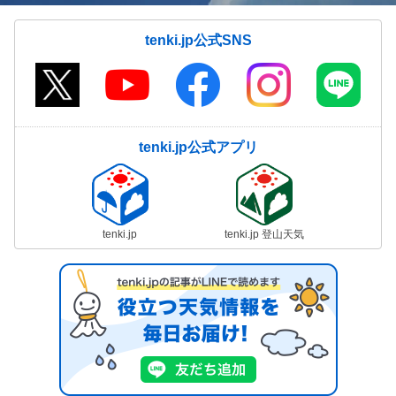
tenki.jp公式SNS
tenki.jp公式アプリ
tenki.jp
tenki.jp 登山天気