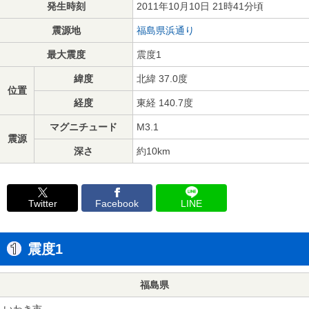
発生時刻
2011年10月10日 21時41分頃
震源地
福島県浜通り
最大震度
震度1
緯度
北緯 37.0度
位置
経度
東経 140.7度
マグニチュード
M3.1
震源
深さ
約10km
Twitter
Facebook
LINE
震度1
福島県
いわき市