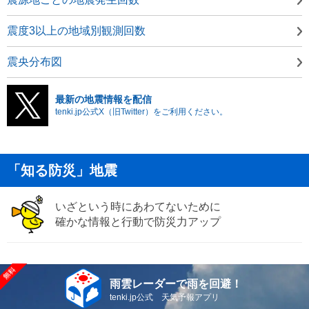
震度3以上の地域別観測回数
震央分布図
最新の地震情報を配信
tenki.jp公式X（旧Twitter）をご利用ください。
「知る防災」地震
いざという時にあわてないために
確かな情報と行動で防災力アップ
雨雲レーダーで雨を回避！
tenki.jp公式 天気予報アプリ