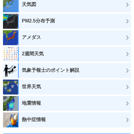
天気図
PM2.5分布予測
アメダス
2週間天気
気象予報士のポイント解説
世界天気
地震情報
熱中症情報