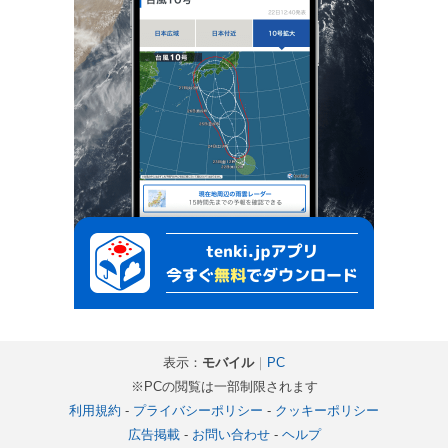
表示：
モバイル
｜
PC
※PCの閲覧は一部制限されます
利用規約
-
プライバシーポリシー
-
クッキーポリシー
広告掲載
-
お問い合わせ
-
ヘルプ