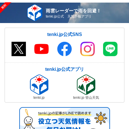
雨雲レーダーで雨を回避！
tenki.jp公式 天気予報アプリ
tenki.jp公式SNS
tenki.jp公式アプリ
tenki.jp
tenki.jp 登山天気