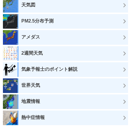
天気図
PM2.5分布予測
アメダス
2週間天気
気象予報士のポイント解説
世界天気
地震情報
熱中症情報