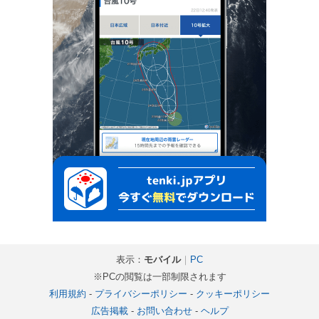
表示：
モバイル
｜
PC
※PCの閲覧は一部制限されます
利用規約
-
プライバシーポリシー
-
クッキーポリシー
広告掲載
-
お問い合わせ
-
ヘルプ