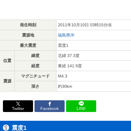
発生時刻
2011年10月10日 03時15分頃
震源地
福島県沖
最大震度
震度1
緯度
北緯 37.3度
位置
経度
東経 141.9度
マグニチュード
M4.3
震源
深さ
約30km
Twitter
Facebook
LINE
震度1