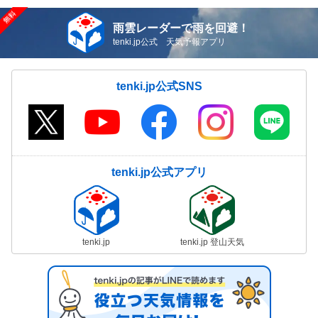
雨雲レーダーで雨を回避！
tenki.jp公式 天気予報アプリ
tenki.jp公式SNS
tenki.jp公式アプリ
tenki.jp
tenki.jp 登山天気