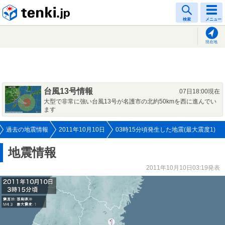
tenki.jp
検索
メニュー
現在地
台風13号情報
07日18:00現在
大型で非常に強い台風13号が名護市の北約50kmを西に進んでい
ます
過去の地震情報
2011年10月10日
03時15分頃発生した地震(最大震度1)
地震情報
2011年10月10日03:19発表