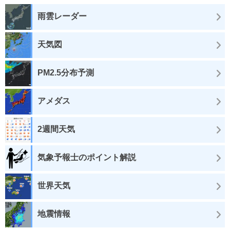
雨雲レーダー
天気図
PM2.5分布予測
アメダス
2週間天気
気象予報士のポイント解説
世界天気
地震情報