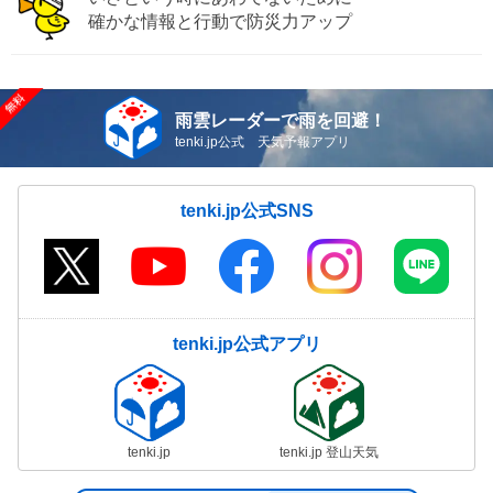
確かな情報と行動で防災力アップ
雨雲レーダーで雨を回避！
tenki.jp公式 天気予報アプリ
tenki.jp公式SNS
tenki.jp公式アプリ
tenki.jp
tenki.jp 登山天気