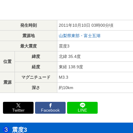
発生時刻
2011年10月10日 03時00分頃
震源地
山梨県東部・富士五湖
最大震度
震度3
緯度
北緯 35.4度
位置
経度
東経 138.9度
マグニチュード
M3.3
震源
深さ
約10km
Twitter
Facebook
LINE
震度3