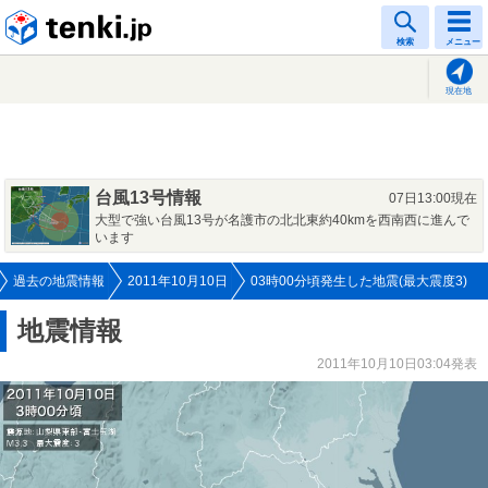
tenki.jp
検索
メニュー
現在地
台風13号情報
07日13:00現在
大型で強い台風13号が名護市の北北東約40kmを西南西に進んで
います
過去の地震情報
2011年10月10日
03時00分頃発生した地震(最大震度3)
地震情報
2011年10月10日03:04発表