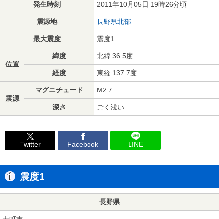
発生時刻
2011年10月05日 19時26分頃
震源地
長野県北部
最大震度
震度1
緯度
北緯 36.5度
位置
経度
東経 137.7度
マグニチュード
M2.7
震源
深さ
ごく浅い
Twitter
Facebook
LINE
震度1
長野県
大町市