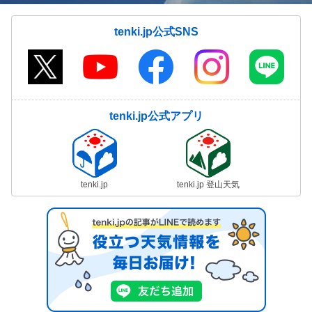
tenki.jp公式SNS
tenki.jp公式アプリ
tenki.jp
tenki.jp 登山天気