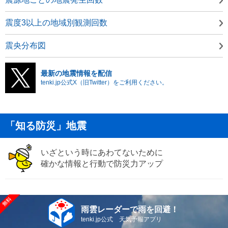
震度3以上の地域別観測回数
震央分布図
最新の地震情報を配信
tenki.jp公式X（旧Twitter）をご利用ください。
「知る防災」地震
いざという時にあわてないために
確かな情報と行動で防災力アップ
雨雲レーダーで雨を回避！
tenki.jp公式 天気予報アプリ