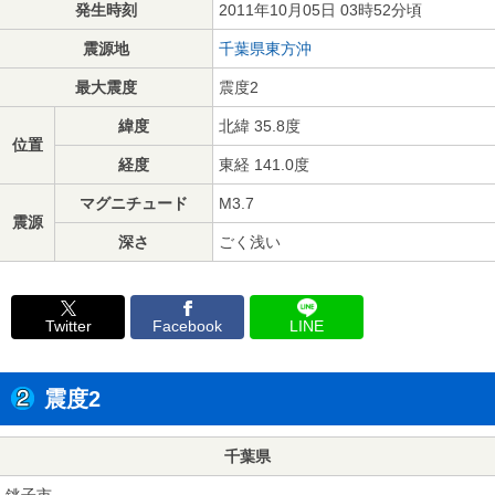
発生時刻
2011年10月05日 03時52分頃
震源地
千葉県東方沖
最大震度
震度2
緯度
北緯 35.8度
位置
経度
東経 141.0度
マグニチュード
M3.7
震源
深さ
ごく浅い
Twitter
Facebook
LINE
震度2
千葉県
銚子市