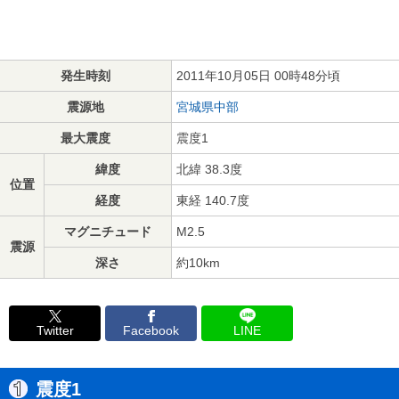
発生時刻
2011年10月05日 00時48分頃
震源地
宮城県中部
最大震度
震度1
緯度
北緯 38.3度
位置
経度
東経 140.7度
マグニチュード
M2.5
震源
深さ
約10km
Twitter
Facebook
LINE
震度1