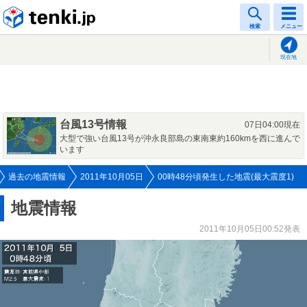
tenki.jp
検索
メニュー
現在地
台風13号情報
07日04:00現在
大型で強い台風13号が沖永良部島の東南東約160kmを西に進んで
います
過去の地震情報
2011年10月05日
00時48分頃発生した地震(最大震度1)
地震情報
2011年10月05日00:52発表