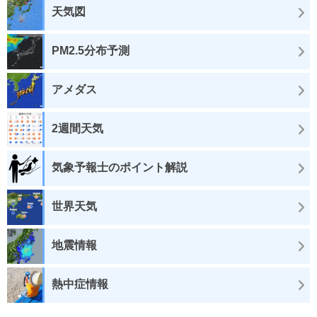
天気図
PM2.5分布予測
アメダス
2週間天気
気象予報士のポイント解説
世界天気
地震情報
熱中症情報