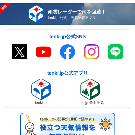
雨雲レーダーで雨を回避！
tenki.jp公式 天気予報アプリ
tenki.jp公式SNS
tenki.jp公式アプリ
tenki.jp
tenki.jp 登山天気