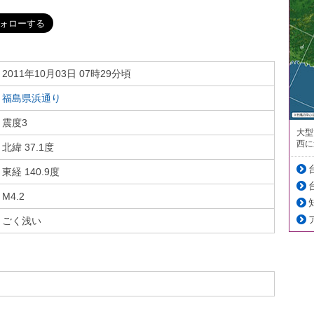
2011年10月03日 07時29分頃
福島県浜通り
震度3
大型
西に
北緯 37.1度
東経 140.9度
M4.2
ごく浅い