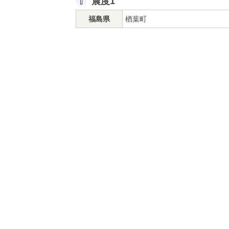
震度1
福島県
楢葉町