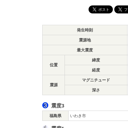
発生時刻
震源地
最大震度
緯度
位置
経度
マグニチュード
震源
深さ
震度3
福島県
いわき市