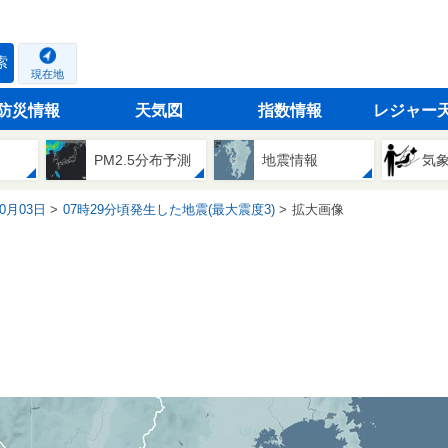
索
現在地
防災情報
天気図
指数情報
レジャー
PM2.5分布予測
地震情報
気
10月03日
07時29分頃発生した地震(最大震度3)
拡大画像