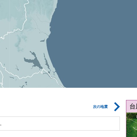
台
次の地震
。