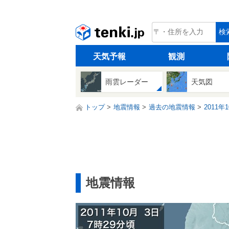
tenki.jp
検
天気予報
観測
雨雲レーダー
天気図
トップ
地震情報
過去の地震情報
2011年
地震情報