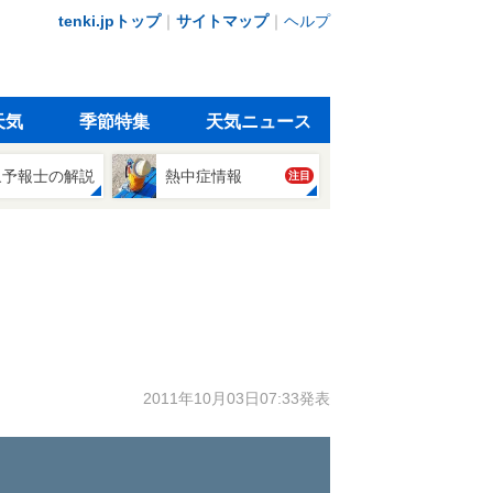
tenki.jpトップ
｜
サイトマップ
｜
ヘルプ
天気
季節特集
天気ニュース
象予報士の解説
熱中症情報
注目
2011年10月03日07:33発表