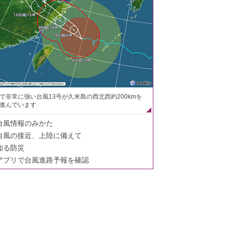
で非常に強い台風13号が久米島の西北西約200kmを
進んでいます
台風情報のみかた
台風の接近、上陸に備えて
知る防災
アプリで台風進路予報を確認