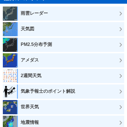
雨雲レーダー
天気図
PM2.5分布予測
アメダス
2週間天気
気象予報士のポイント解説
世界天気
地震情報