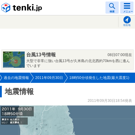
tenki.jp
検索
メニュー
現在地
台風13号情報
08日07:00現在
大型で非常に強い台風13号が久米島の北北西約70kmを西に進ん
でいます
過去の地震情報
2011年09月30日
18時50分頃発生した地震(最大震度1)
地震情報
2011年09月30日18:54発表