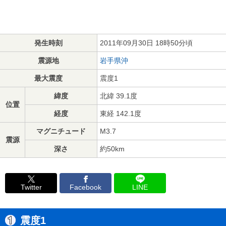
発生時刻
2011年09月30日 18時50分頃
震源地
岩手県沖
最大震度
震度1
緯度
北緯 39.1度
位置
経度
東経 142.1度
マグニチュード
M3.7
震源
深さ
約50km
Twitter
Facebook
LINE
震度1