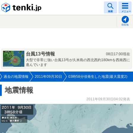
tenki.jp
検索
メニュー
現在地
台風13号情報
08日17:00現在
大型で非常に強い台風13号が久米島の西北西約180kmを西南西に
進んでいます
過去の地震情報
2011年09月30日
03時58分頃発生した地震(最大震度2)
地震情報
2011年09月30日04:02発表