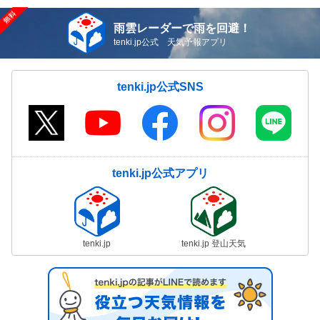
雨雲レーダーで雨を回避！
tenki.jp公式 天気予報アプリ
tenki.jp公式SNS
tenki.jp公式アプリ
tenki.jp
tenki.jp 登山天気