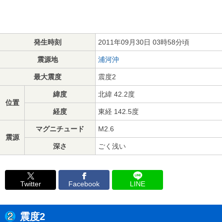
発生時刻
2011年09月30日 03時58分頃
震源地
浦河沖
最大震度
震度2
緯度
北緯 42.2度
位置
経度
東経 142.5度
マグニチュード
M2.6
震源
深さ
ごく浅い
Twitter
Facebook
LINE
震度2