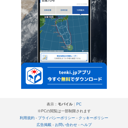
表示：
モバイル
｜
PC
※PCの閲覧は一部制限されます
利用規約
-
プライバシーポリシー
-
クッキーポリシー
広告掲載
-
お問い合わせ
-
ヘルプ