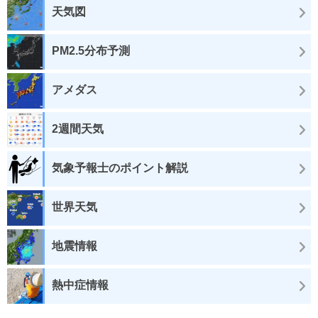
天気図
PM2.5分布予測
アメダス
2週間天気
気象予報士のポイント解説
世界天気
地震情報
熱中症情報