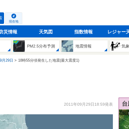
索
現在地
防災情報
天気図
指数情報
レジャー
PM2.5分布予測
地震情報
気
09月29日
18時55分頃発生した地震(最大震度1)
台
2011年09月29日18:59発表