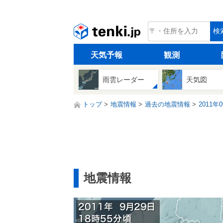
tenki.jp
検
天気予報
観測
雨雲レーダー
天気図
トップ
地震情報
過去の地震情報
2011年
地震情報