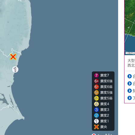
大型
西北