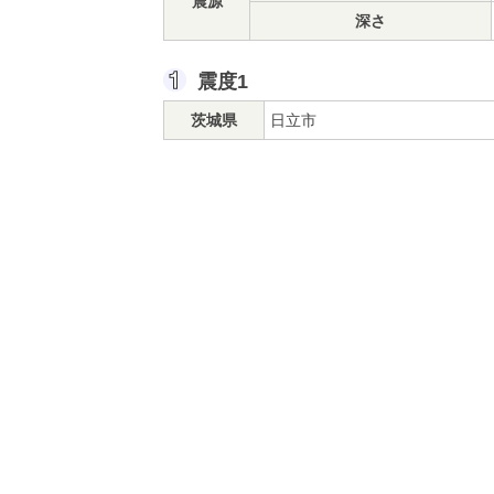
震源
深さ
震度1
茨城県
日立市