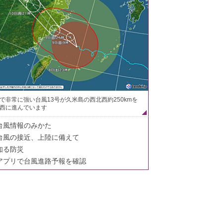
で非常に強い台風13号が久米島の西北西約250kmを
西に進んでいます
台風情報のみかた
台風の接近、上陸に備えて
知る防災
アプリで台風進路予報を確認