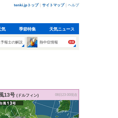
tenki.jpトップ
｜
サイトマップ
｜
ヘルプ
天気
季節特集
天気ニュース
象予報士の解説
熱中症情報
注目
風13号
(ドルフィン)
08日23:00現在