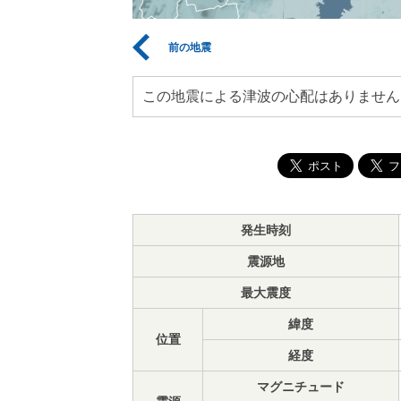
前の地震
この地震による津波の心配はありません
発生時刻
震源地
最大震度
緯度
位置
経度
マグニチュード