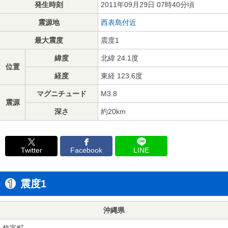
発生時刻
2011年09月29日 07時40分頃
震源地
西表島付近
最大震度
震度1
緯度
北緯 24.1度
位置
経度
東経 123.6度
マグニチュード
M3.8
震源
深さ
約20km
Twitter
Facebook
LINE
震度1
沖縄県
竹富町