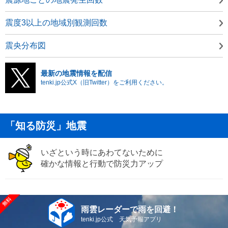
震度3以上の地域別観測回数
震央分布図
最新の地震情報を配信
tenki.jp公式X（旧Twitter）をご利用ください。
「知る防災」地震
いざという時にあわてないために
確かな情報と行動で防災力アップ
雨雲レーダーで雨を回避！
tenki.jp公式 天気予報アプリ