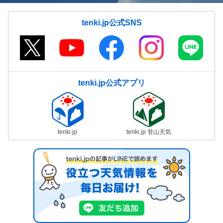
tenki.jp公式SNS
tenki.jp公式アプリ
tenki.jp
tenki.jp 登山天気