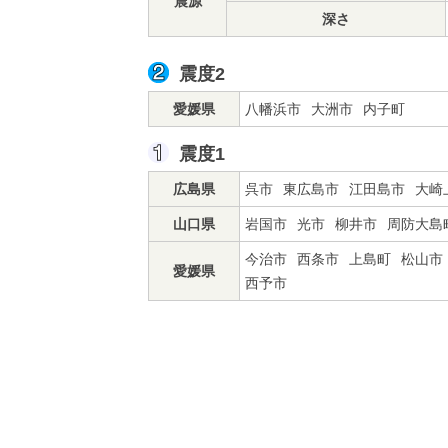
震源
深さ
震度2
愛媛県
八幡浜市
大洲市
内子町
震度1
広島県
呉市
東広島市
江田島市
大崎
山口県
岩国市
光市
柳井市
周防大島
今治市
西条市
上島町
松山市
愛媛県
西予市