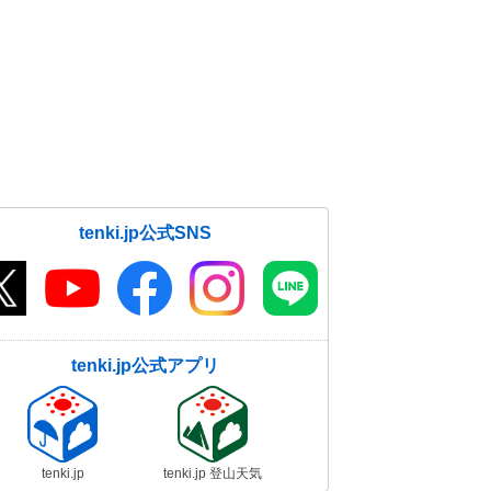
tenki.jp公式SNS
tenki.jp公式アプリ
tenki.jp
tenki.jp 登山天気