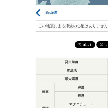
前の地震
この地震による津波の心配はありません
発生時刻
震源地
最大震度
緯度
位置
経度
マグニチュード