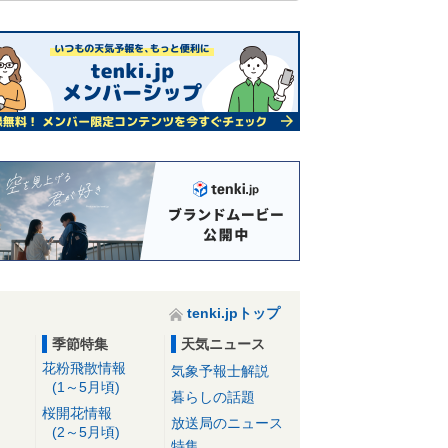
tenki.jpトップ
季節特集
天気ニュース
花粉飛散情報
気象予報士解説
(1～5月頃)
暮らしの話題
桜開花情報
放送局のニュース
(2～5月頃)
特集