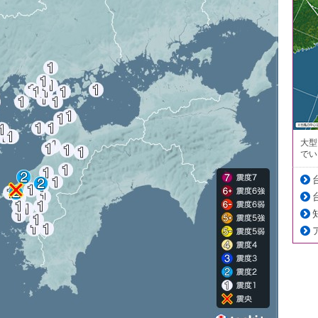
大型
でい