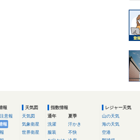
情報
天気図
指数情報
レジャー天気
注意報
天気図
通年
夏季
山の天気
情報
気象衛星
洗濯
汗かき
海の天気
報
世界衛星
服装
不快
空港