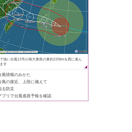
で強い台風13号が南大東島の東約220kmを西に進ん
ます
台風情報のみかた
台風の接近、上陸に備えて
知る防災
アプリで台風進路予報を確認