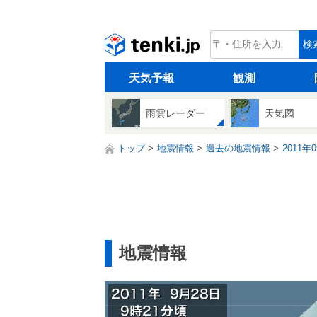
tenki.jp
検
天気予報
観測
雨雲レーダー
天気図
トップ
地震情報
過去の地震情報
2011年
地震情報