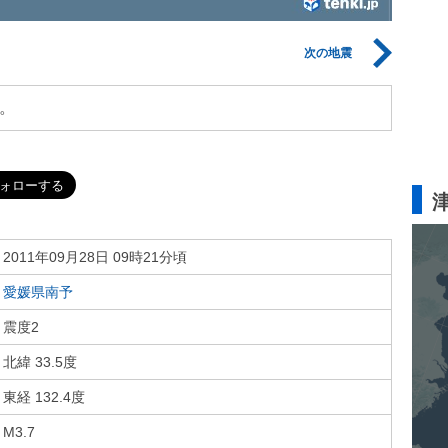
次の地震
。
2011年09月28日 09時21分頃
愛媛県南予
震度2
北緯 33.5度
東経 132.4度
M3.7