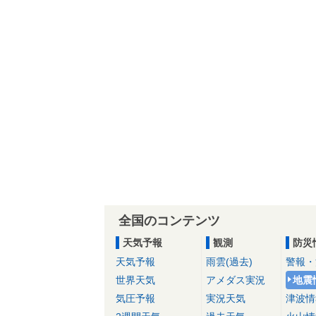
全国のコンテンツ
天気予報
観測
防災
天気予報
雨雲(過去)
警報・
世界天気
アメダス実況
地震
気圧予報
実況天気
津波情