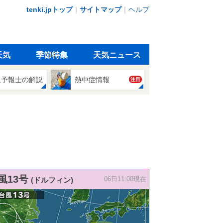
tenki.jpトップ
｜
サイトマップ
｜
ヘルプ
天気
季節特集
天気ニュース
象予報士の解説
熱中症情報
注目
風13号
(ドルフィン)
06日11:00現在