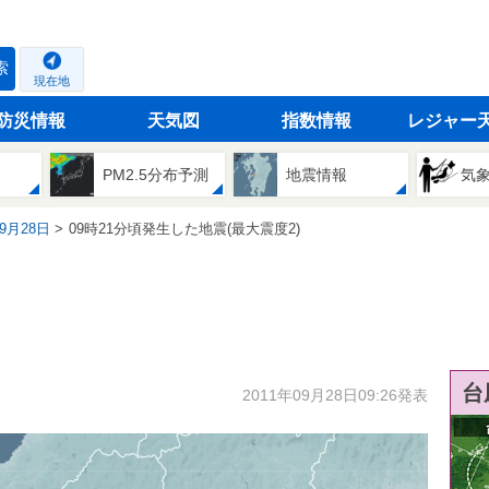
索
現在地
防災情報
天気図
指数情報
レジャー
PM2.5分布予測
地震情報
気
09月28日
09時21分頃発生した地震(最大震度2)
台
2011年09月28日09:26発表