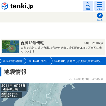
tenki.jp
検索
メニュー
現在地
台風13号情報
08日02:00現在
大型で非常に強い台風13号が久米島の北西約50kmを西南西に進
んでいます
過去の地震情報
2011年09月28日
04時48分頃発生した地震(最大震度2)
地震情報
2011年09月28日04:53発表