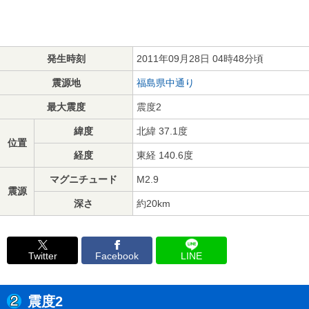
発生時刻
2011年09月28日 04時48分頃
震源地
福島県中通り
最大震度
震度2
緯度
北緯 37.1度
位置
経度
東経 140.6度
マグニチュード
M2.9
震源
深さ
約20km
Twitter
Facebook
LINE
震度2