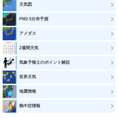
天気図
PM2.5分布予測
アメダス
2週間天気
気象予報士のポイント解説
世界天気
地震情報
熱中症情報