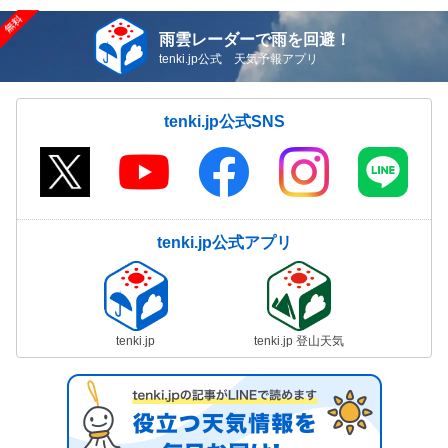
雨雲レーダーで雨を回避！
tenki.jp公式 天気予報アプリ
tenki.jp公式SNS
tenki.jp公式アプリ
tenki.jp
tenki.jp 登山天気