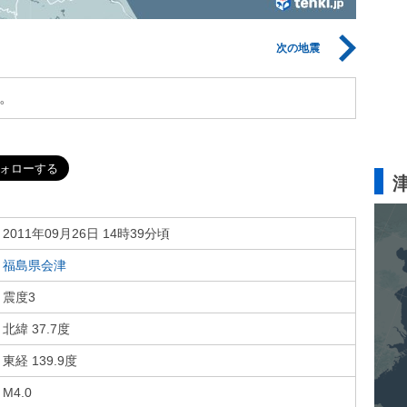
次の地震
。
2011年09月26日 14時39分頃
福島県会津
震度3
北緯 37.7度
東経 139.9度
M4.0