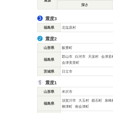
震源
深さ
震度3
福島県
北塩原村
震度2
山形県
飯豊町
郡山市
白河市
天栄村
会津若
福島県
会津美里町
茨城県
日立市
震度1
山形県
米沢市
須賀川市
大玉村
鏡石町
泉崎
福島県
柳津町
南会津町