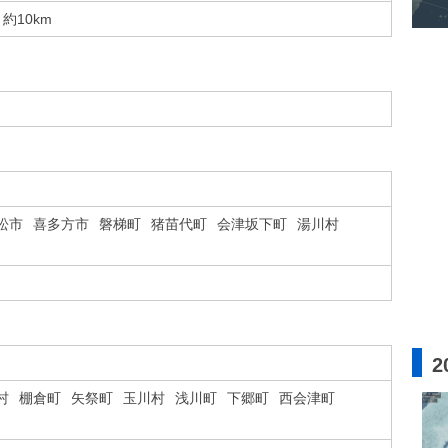
約10km
松市
喜多方市
磐梯町
猪苗代町
会津坂下町
湯川村
2
村
棚倉町
矢祭町
玉川村
浅川町
下郷町
西会津町