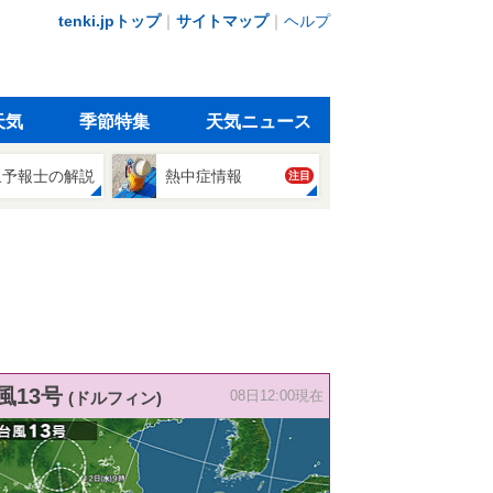
tenki.jpトップ
｜
サイトマップ
｜
ヘルプ
天気
季節特集
天気ニュース
象予報士の解説
熱中症情報
注目
風13号
(ドルフィン)
08日12:00現在