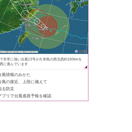
で非常に強い台風13号が久米島の西北西約160kmを
西に進んでいます
台風情報のみかた
台風の接近、上陸に備えて
知る防災
アプリで台風進路予報を確認