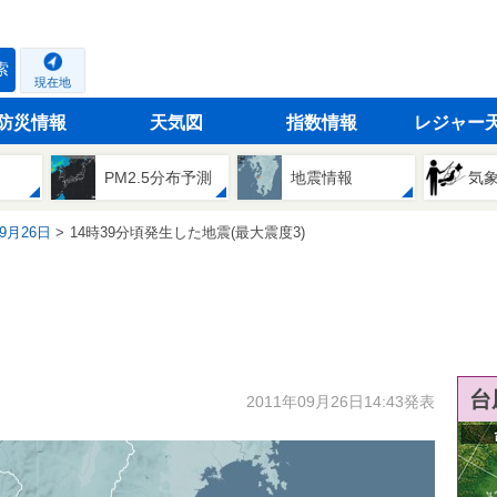
索
現在地
防災情報
天気図
指数情報
レジャー
PM2.5分布予測
地震情報
気
09月26日
14時39分頃発生した地震(最大震度3)
台
2011年09月26日14:43発表