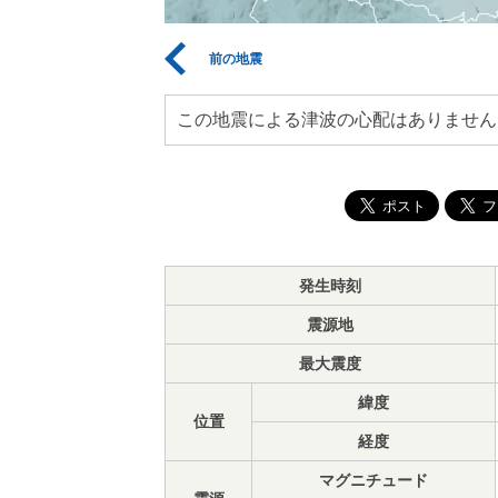
前の地震
この地震による津波の心配はありません
発生時刻
震源地
最大震度
緯度
位置
経度
マグニチュード