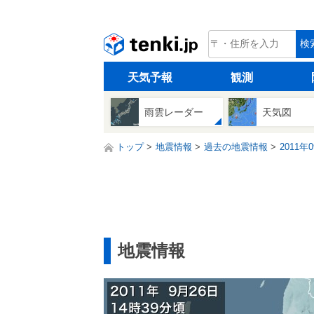
tenki.jp
検
天気予報
観測
雨雲レーダー
天気図
トップ
地震情報
過去の地震情報
2011年
地震情報