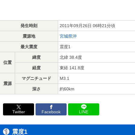
発生時刻
2011年09月26日 06時21分頃
震源地
宮城県沖
最大震度
震度1
緯度
北緯 38.4度
位置
経度
東経 141.8度
マグニチュード
M3.1
震源
深さ
約60km
Twitter
Facebook
LINE
震度1