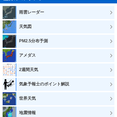
雨雲レーダー
天気図
PM2.5分布予測
アメダス
2週間天気
気象予報士のポイント解説
世界天気
地震情報