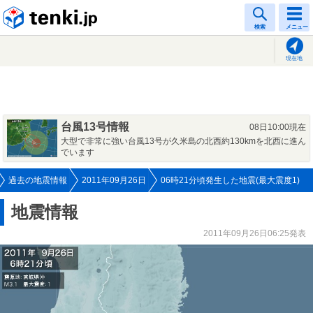
tenki.jp
検索
メニュー
現在地
台風13号情報
08日10:00現在
大型で非常に強い台風13号が久米島の北西約130kmを北西に進ん
でいます
過去の地震情報
2011年09月26日
06時21分頃発生した地震(最大震度1)
地震情報
2011年09月26日06:25発表