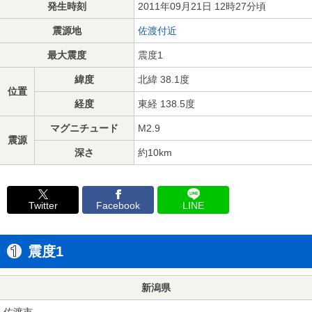
発生時刻
2011年09月21日 12時27分頃
震源地
佐渡付近
最大震度
震度1
緯度
北緯 38.1度
位置
経度
東経 138.5度
マグニチュード
M2.9
震源
深さ
約10km
Twitter
Facebook
LINE
震度1
新潟県
佐渡市