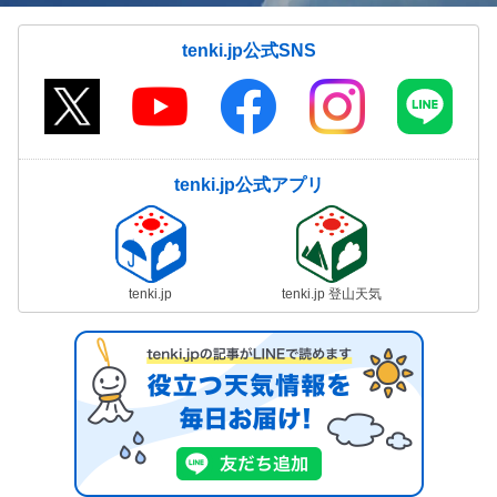
tenki.jp公式SNS
tenki.jp公式アプリ
tenki.jp
tenki.jp 登山天気