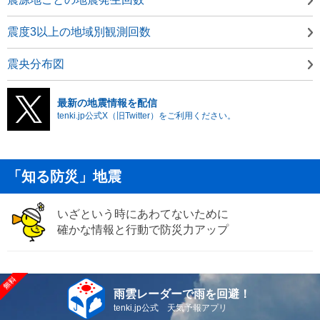
震度3以上の地域別観測回数
震央分布図
最新の地震情報を配信
tenki.jp公式X（旧Twitter）をご利用ください。
「知る防災」地震
いざという時にあわてないために
確かな情報と行動で防災力アップ
雨雲レーダーで雨を回避！
tenki.jp公式 天気予報アプリ