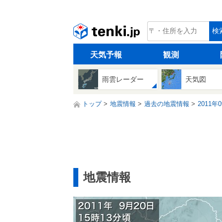
tenki.jp
検
天気予報
観測
雨雲レーダー
天気図
トップ
地震情報
過去の地震情報
2011年
地震情報