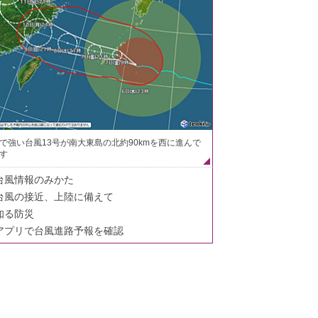
で強い台風13号が南大東島の北約90kmを西に進んで
す
台風情報のみかた
台風の接近、上陸に備えて
知る防災
アプリで台風進路予報を確認