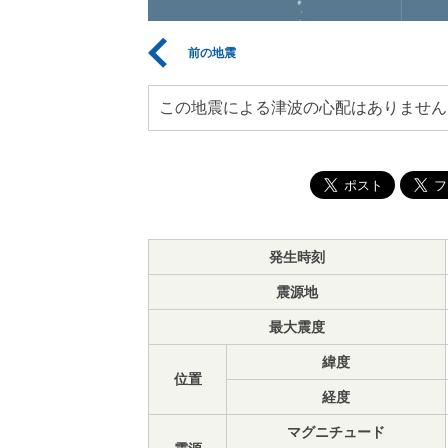
前の地震
この地震による津波の心配はありません
発生時刻
震源地
最大震度
緯度
位置
経度
マグニチュード