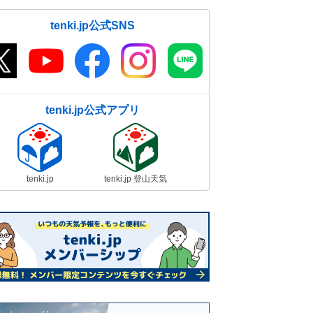
tenki.jp公式SNS
tenki.jp公式アプリ
tenki.jp
tenki.jp 登山天気