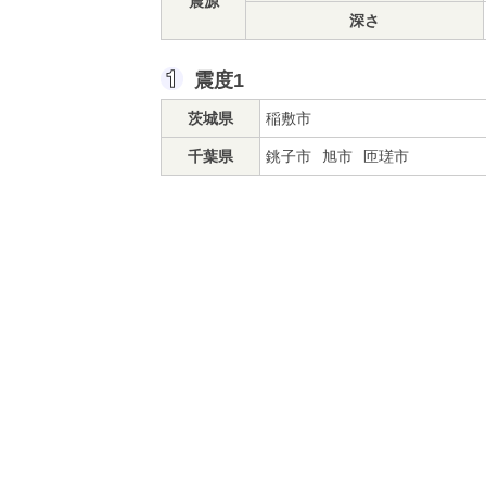
震源
深さ
震度1
茨城県
稲敷市
千葉県
銚子市
旭市
匝瑳市