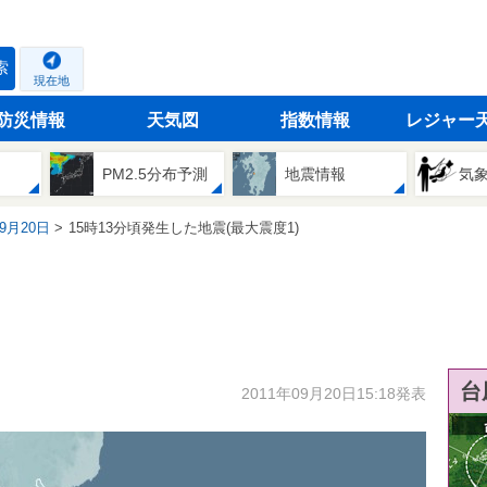
索
現在地
防災情報
天気図
指数情報
レジャー
PM2.5分布予測
地震情報
気
09月20日
15時13分頃発生した地震(最大震度1)
台
2011年09月20日15:18発表