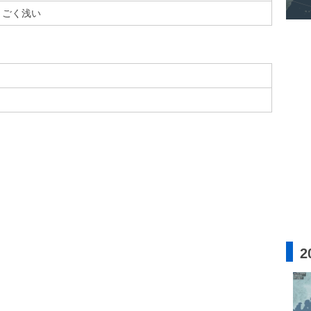
ごく浅い
2