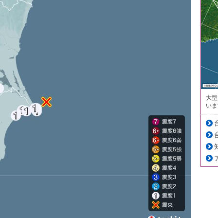
大型
いま