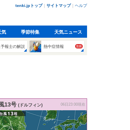
tenki.jpトップ
｜
サイトマップ
｜
ヘルプ
天気
季節特集
天気ニュース
象予報士の解説
熱中症情報
注目
風13号
(ドルフィン)
06日23:00現在