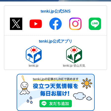
tenki.jp公式SNS
tenki.jp公式アプリ
tenki.jp
tenki.jp 登山天気