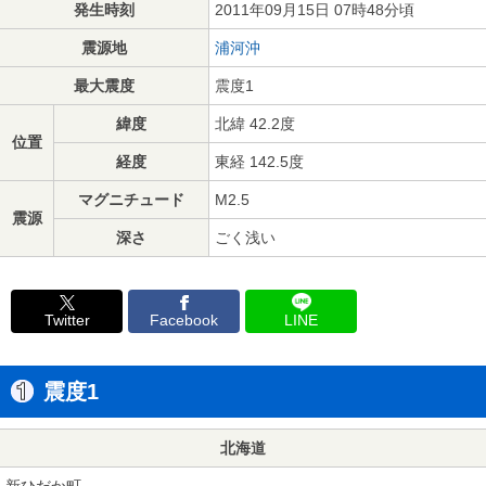
発生時刻
2011年09月15日 07時48分頃
震源地
浦河沖
最大震度
震度1
緯度
北緯 42.2度
位置
経度
東経 142.5度
マグニチュード
M2.5
震源
深さ
ごく浅い
Twitter
Facebook
LINE
震度1
北海道
新ひだか町