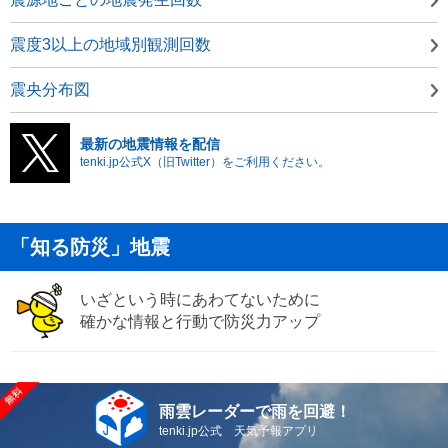
震度3以上の地域別観測回数
震央分布図
最新の地震情報を配信
tenki.jp公式X（旧Twitter）をご利用ください。
「知る防災」地震
いざという時にあわてないために
確かな情報と行動で防災力アップ
雨雲レーダーで雨を回避！
tenki.jp公式 天気予報アプリ