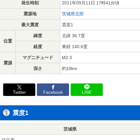
発生時刻
2011年09月11日 17時41分頃
震源地
茨城県北部
最大震度
震度1
緯度
北緯 36.7度
位置
経度
東経 140.6度
マグニチュード
M2.3
震源
深さ
約10km
Twitter
Facebook
LINE
震度1
茨城県
日立市