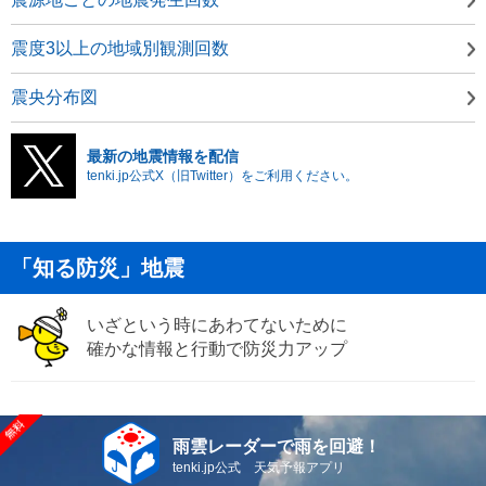
震度3以上の地域別観測回数
震央分布図
最新の地震情報を配信
tenki.jp公式X（旧Twitter）をご利用ください。
「知る防災」地震
いざという時にあわてないために
確かな情報と行動で防災力アップ
雨雲レーダーで雨を回避！
tenki.jp公式 天気予報アプリ