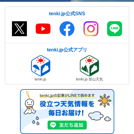
tenki.jp公式SNS
tenki.jp公式アプリ
tenki.jp
tenki.jp 登山天気