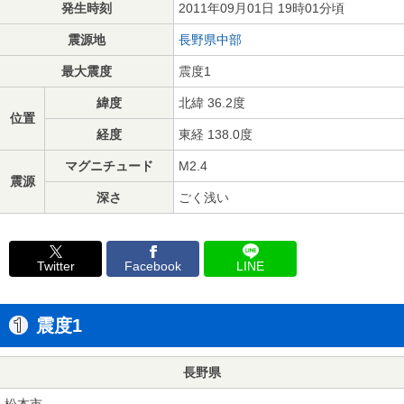
発生時刻
2011年09月01日 19時01分頃
震源地
長野県中部
最大震度
震度1
緯度
北緯 36.2度
位置
経度
東経 138.0度
マグニチュード
M2.4
震源
深さ
ごく浅い
Twitter
Facebook
LINE
震度1
長野県
松本市