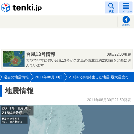
tenki.jp
検索
メニュー
現在地
台風13号情報
08日22:00現在
大型で非常に強い台風13号が久米島の西北西約230kmを北西に進
んでいます
過去の地震情報
2011年08月30日
21時46分頃発生した地震(最大震度2)
地震情報
2011年08月30日21:50発表