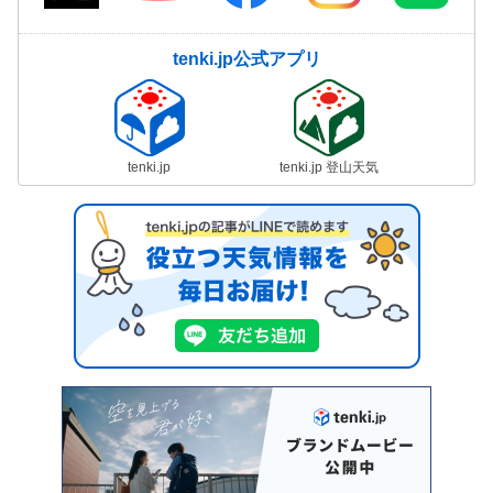
tenki.jp公式アプリ
tenki.jp
tenki.jp 登山天気