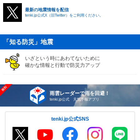
最新の地震情報を配信
tenki.jp公式X（旧Twitter）をご利用ください。
「知る防災」地震
いざという時にあわてないために
確かな情報と行動で防災力アップ
雨雲レーダーで雨を回避！
tenki.jp公式 天気予報アプリ
tenki.jp公式SNS