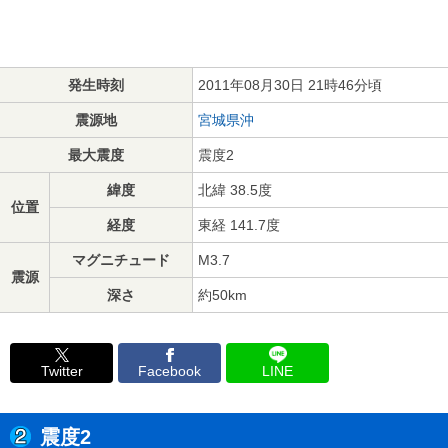
発生時刻
2011年08月30日 21時46分頃
震源地
宮城県沖
最大震度
震度2
緯度
北緯 38.5度
位置
経度
東経 141.7度
マグニチュード
M3.7
震源
深さ
約50km
Twitter
Facebook
LINE
震度2