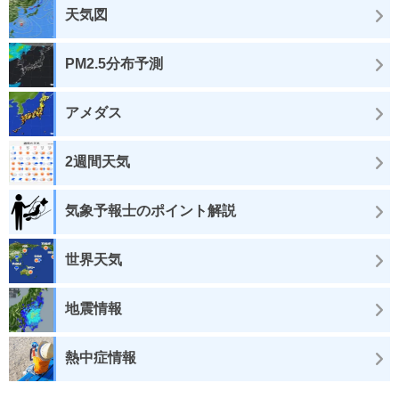
天気図
PM2.5分布予測
アメダス
2週間天気
気象予報士のポイント解説
世界天気
地震情報
熱中症情報