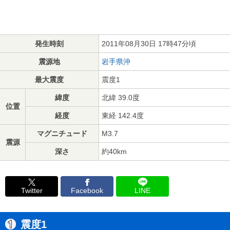
発生時刻
2011年08月30日 17時47分頃
震源地
岩手県沖
最大震度
震度1
緯度
北緯 39.0度
位置
経度
東経 142.4度
マグニチュード
M3.7
震源
深さ
約40km
Twitter
Facebook
LINE
震度1