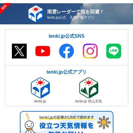
雨雲レーダーで雨を回避！
tenki.jp公式 天気予報アプリ
tenki.jp公式SNS
tenki.jp公式アプリ
tenki.jp
tenki.jp 登山天気