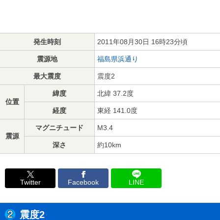
発生時刻
2011年08月30日 16時23分頃
震源地
福島県浜通り
最大震度
震度2
緯度
北緯 37.2度
位置
経度
東経 141.0度
マグニチュード
M3.4
震源
深さ
約10km
Twitter
Facebook
LINE
震度2