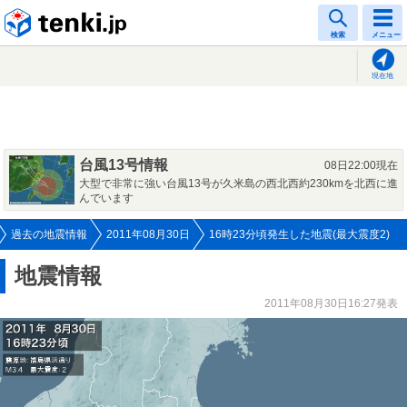
tenki.jp
検索
メニュー
現在地
台風13号情報
08日22:00現在
大型で非常に強い台風13号が久米島の西北西約230kmを北西に進
んでいます
過去の地震情報
2011年08月30日
16時23分頃発生した地震(最大震度2)
地震情報
2011年08月30日16:27発表