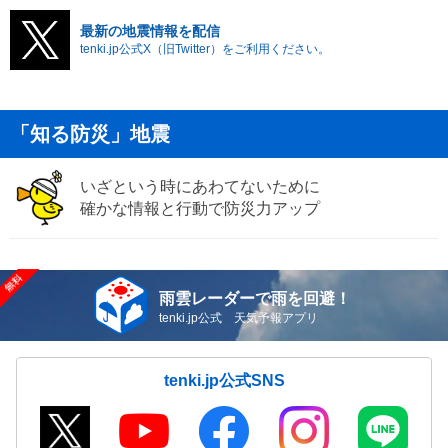
最新の地震情報を配信
tenki.jp公式X（旧Twitter）をご利用ください。
「知る防災」地震
いざという時にあわてないために
確かな情報と行動で防災力アップ
雨雲レーダーで雨を回避！
tenki.jp公式 天気予報アプリ
tenki.jp公式SNS