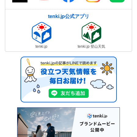
tenki.jp公式アプリ
tenki.jp
tenki.jp 登山天気