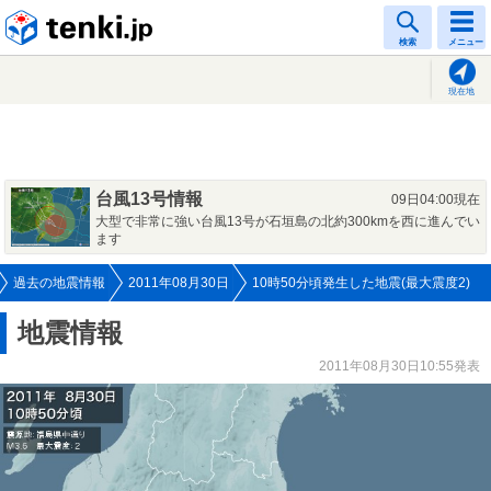
tenki.jp
検索
メニュー
現在地
台風13号情報
09日04:00現在
大型で非常に強い台風13号が石垣島の北約300kmを西に進んでい
ます
過去の地震情報
2011年08月30日
10時50分頃発生した地震(最大震度2)
地震情報
2011年08月30日10:55発表