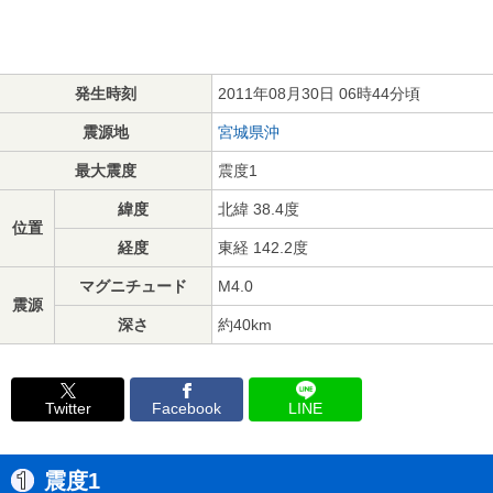
発生時刻
2011年08月30日 06時44分頃
震源地
宮城県沖
最大震度
震度1
緯度
北緯 38.4度
位置
経度
東経 142.2度
マグニチュード
M4.0
震源
深さ
約40km
Twitter
Facebook
LINE
震度1