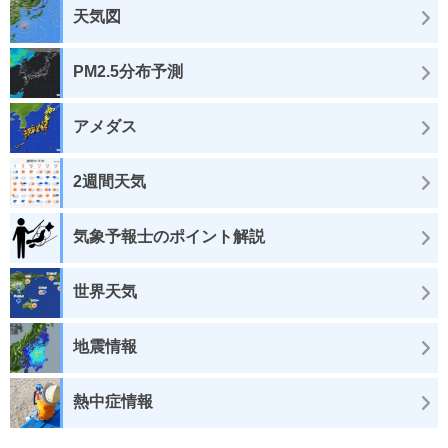
天気図
PM2.5分布予測
アメダス
2週間天気
気象予報士のポイント解説
世界天気
地震情報
熱中症情報