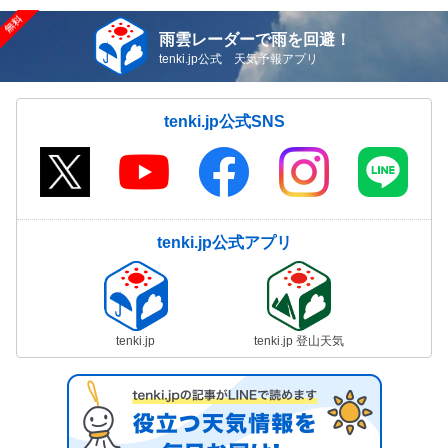
雨雲レーダーで雨を回避！
tenki.jp公式 天気予報アプリ
tenki.jp公式SNS
tenki.jp公式アプリ
tenki.jp
tenki.jp 登山天気