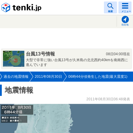
tenki.jp
検索
メニュー
現在地
台風13号情報
08日04:00現在
大型で非常に強い台風13号が久米島の北北西約40kmを南南西に
進んでいます
過去の地震情報
2011年08月30日
06時44分頃発生した地震(最大震度1)
地震情報
2011年08月30日06:48発表