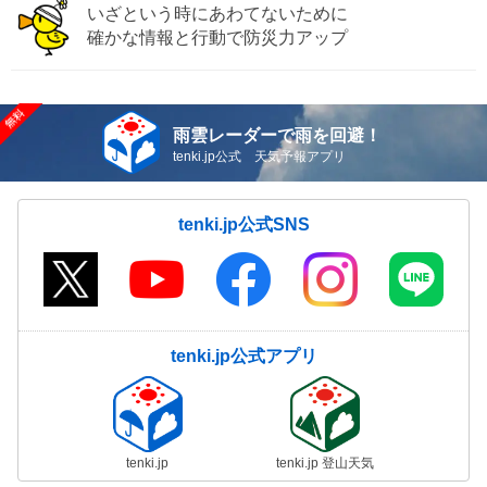
いざという時にあわてないために
確かな情報と行動で防災力アップ
雨雲レーダーで雨を回避！
tenki.jp公式 天気予報アプリ
tenki.jp公式SNS
tenki.jp公式アプリ
tenki.jp
tenki.jp 登山天気