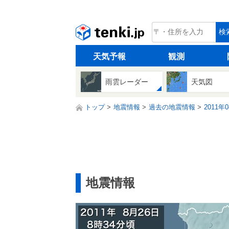
tenki.jp
検
天気予報
観測
雨雲レーダー
天気図
トップ
地震情報
過去の地震情報
2011年
地震情報