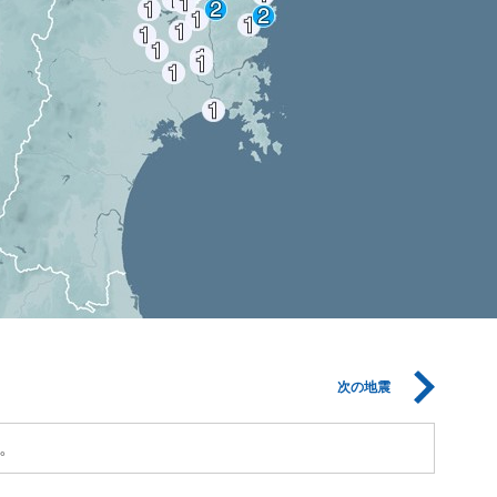
次の地震
。