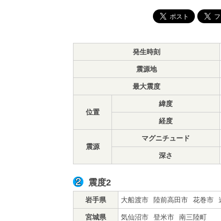
発生時刻
震源地
最大震度
緯度
位置
経度
マグニチュード
震源
深さ
震度2
岩手県
大船渡市
陸前高田市
花巻市
宮城県
気仙沼市
登米市
南三陸町