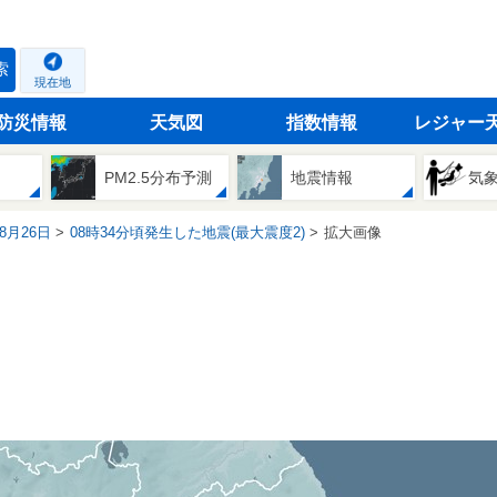
索
現在地
防災情報
天気図
指数情報
レジャー
PM2.5分布予測
地震情報
気
08月26日
08時34分頃発生した地震(最大震度2)
拡大画像