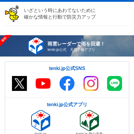
いざという時にあわてないために
確かな情報と行動で防災力アップ
雨雲レーダーで雨を回避！
tenki.jp公式 天気予報アプリ
tenki.jp公式SNS
tenki.jp公式アプリ
tenki.jp
tenki.jp 登山天気