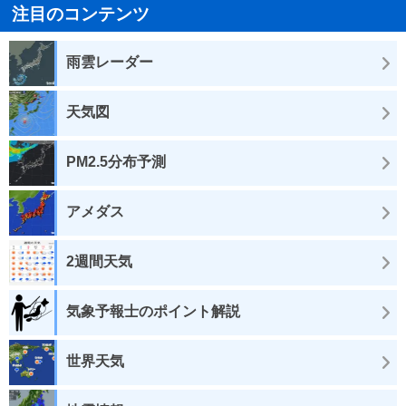
注目のコンテンツ
雨雲レーダー
天気図
PM2.5分布予測
アメダス
2週間天気
気象予報士のポイント解説
世界天気