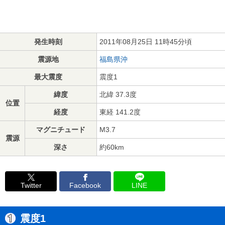
発生時刻
2011年08月25日 11時45分頃
震源地
福島県沖
最大震度
震度1
緯度
北緯 37.3度
位置
経度
東経 141.2度
マグニチュード
M3.7
震源
深さ
約60km
Twitter
Facebook
LINE
震度1