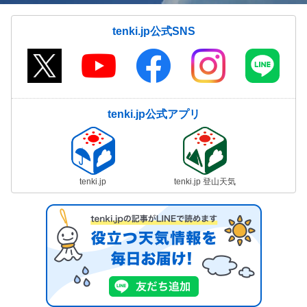
tenki.jp公式SNS
tenki.jp公式アプリ
tenki.jp
tenki.jp 登山天気