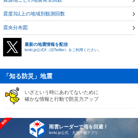
震度3以上の地域別観測回数
震央分布図
最新の地震情報を配信
tenki.jp公式X（旧Twitter）をご利用ください。
「知る防災」地震
いざという時にあわてないために
確かな情報と行動で防災力アップ
雨雲レーダーで雨を回避！
tenki.jp公式 天気予報アプリ