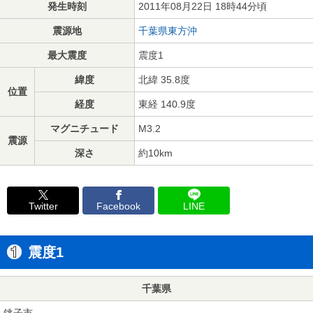
発生時刻
2011年08月22日 18時44分頃
震源地
千葉県東方沖
最大震度
震度1
緯度
北緯 35.8度
位置
経度
東経 140.9度
マグニチュード
M3.2
震源
深さ
約10km
Twitter
Facebook
LINE
震度1
千葉県
銚子市