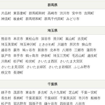
群馬県
片品村
東吾妻町
群馬昭和村
高崎市
渋川市
安中市
吉岡町
神流町
板倉町
群馬明和町
群馬千代田町
みどり市
埼玉県
熊谷市
本庄市
東松山市
深谷市
滑川町
嵐山町
吉見町
埼玉美里町
埼玉神川町
ときがわ町
川越市
所沢市
狭山市
越谷市
蕨市
鳩ヶ谷市
新座市
北本市
八潮市
三郷市
蓮田市
坂戸市
幸手市
鶴ヶ島市
伊奈町
埼玉三芳町
毛呂山町
越生町
川島町
杉戸町
松伏町
さいたま西区
さいたま大宮区
さいたま見沼区
さいたま緑区
さいたま岩槻区
ふじみ野市
秩父市
長瀞町
千葉県
銚子市
茂原市
東金市
多古町
九十九里町
芝山町
千葉一宮町
長生村
長柄町
千葉若葉区
千葉緑区
千葉美浜区
市川市
船橋市
松戸市
習志野市
我孫子市
鎌ケ谷市
四街道市
八街市