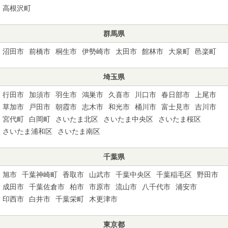
高根沢町
群馬県
沼田市
前橋市
桐生市
伊勢崎市
太田市
館林市
大泉町
邑楽町
埼玉県
行田市
加須市
羽生市
鴻巣市
久喜市
川口市
春日部市
上尾市
草加市
戸田市
朝霞市
志木市
和光市
桶川市
富士見市
吉川市
宮代町
白岡町
さいたま北区
さいたま中央区
さいたま桜区
さいたま浦和区
さいたま南区
千葉県
旭市
千葉神崎町
香取市
山武市
千葉中央区
千葉稲毛区
野田市
成田市
千葉佐倉市
柏市
市原市
流山市
八千代市
浦安市
印西市
白井市
千葉栄町
木更津市
東京都