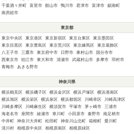
千葉酒々井町
富里市
館山市
鴨川市
君津市
富津市
鋸南町
南房総市
東京都
東京中央区
東京港区
東京新宿区
東京台東区
東京墨田区
東京目黒区
東京豊島区
東京荒川区
東京練馬区
東京葛飾区
八王子市
三鷹市
東京府中市
日野市
東村山市
国分寺市
西東京市
狛江市
東大和市
清瀬市
武蔵村山市
多摩市
羽村市
青梅市
あきる野市
神奈川県
横浜鶴見区
横浜磯子区
横浜金沢区
横浜戸塚区
横浜港南区
横浜旭区
横浜栄区
横浜泉区
横浜都筑区
川崎幸区
川崎高津区
川崎多摩区
川崎麻生区
横須賀市
平塚市
茅ヶ崎市
三浦市
海老名市
座間市
綾瀬市
寒川町
小田原市
秦野市
南足柄市
中井町
神奈川大井町
松田町
神奈川山北町
箱根町
愛川町
清川村
相模原中央区
相模原南区
相模原緑区