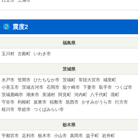
震度2
福島県
玉川村
古殿町
いわき市
茨城県
水戸市
笠間市
ひたちなか市
茨城町
常陸大宮市
城里町
小美玉市
茨城古河市
石岡市
龍ケ崎市
下妻市
取手市
つくば市
茨城鹿嶋市
潮来市
美浦村
阿見町
河内町
八千代町
境町
守谷市
利根町
坂東市
稲敷市
筑西市
かすみがうら市
行方市
桜川市
常総市
つくばみらい市
栃木県
宇都宮市
足利市
栃木市
小山市
真岡市
益子町
岩舟町