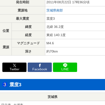
発生時刻
2011年08月22日 17時36分頃
震源地
茨城県南部
最大震度
震度3
緯度
北緯 36.2度
位置
経度
東経 140.1度
マグニチュード
M4.6
震源
深さ
約70km
Twitter
Facebook
LINE
震度3
茨城県
日立市
土浦市