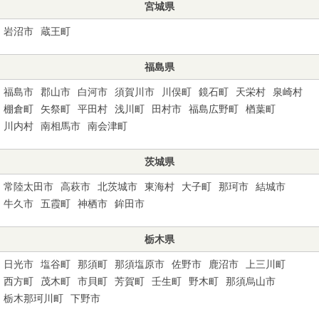
宮城県
岩沼市
蔵王町
福島県
福島市
郡山市
白河市
須賀川市
川俣町
鏡石町
天栄村
泉崎村
棚倉町
矢祭町
平田村
浅川町
田村市
福島広野町
楢葉町
川内村
南相馬市
南会津町
茨城県
常陸太田市
高萩市
北茨城市
東海村
大子町
那珂市
結城市
牛久市
五霞町
神栖市
鉾田市
栃木県
日光市
塩谷町
那須町
那須塩原市
佐野市
鹿沼市
上三川町
西方町
茂木町
市貝町
芳賀町
壬生町
野木町
那須烏山市
栃木那珂川町
下野市