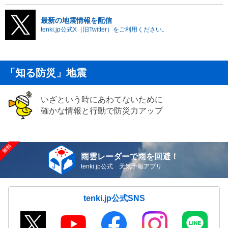
最新の地震情報を配信
tenki.jp公式X（旧Twitter）をご利用ください。
「知る防災」地震
いざという時にあわてないために
確かな情報と行動で防災力アップ
雨雲レーダーで雨を回避！
tenki.jp公式 天気予報アプリ
tenki.jp公式SNS