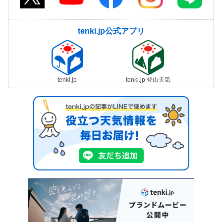
tenki.jp公式アプリ
tenki.jp
tenki.jp 登山天気