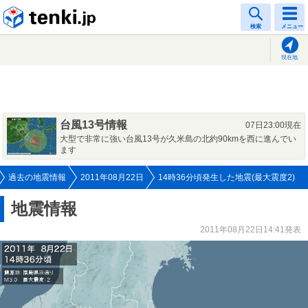
tenki.jp
検索
メニュー
現在地
台風13号情報
07日23:00現在
大型で非常に強い台風13号が久米島の北約90kmを西に進んでい
ます
過去の地震情報
2011年08月22日
14時36分頃発生した地震(最大震度2)
地震情報
2011年08月22日14:41発表