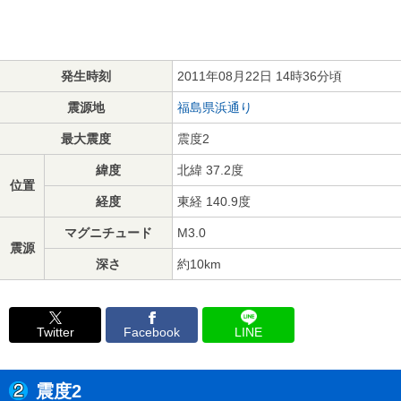
発生時刻
2011年08月22日 14時36分頃
震源地
福島県浜通り
最大震度
震度2
緯度
北緯 37.2度
位置
経度
東経 140.9度
マグニチュード
M3.0
震源
深さ
約10km
Twitter
Facebook
LINE
震度2