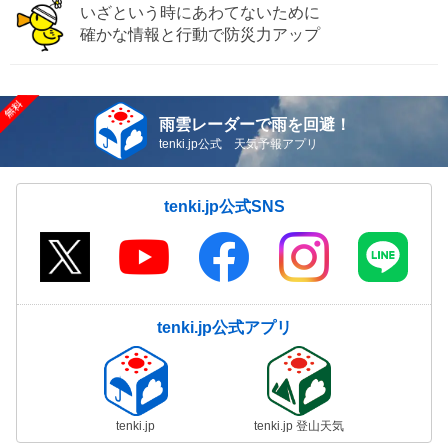
いざという時にあわてないために
確かな情報と行動で防災力アップ
雨雲レーダーで雨を回避！
tenki.jp公式 天気予報アプリ
tenki.jp公式SNS
tenki.jp公式アプリ
tenki.jp
tenki.jp 登山天気