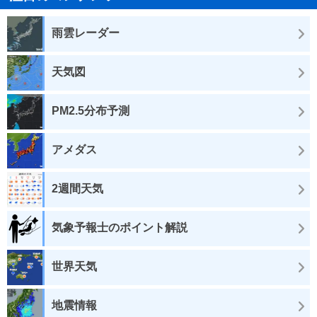
雨雲レーダー
天気図
PM2.5分布予測
アメダス
2週間天気
気象予報士のポイント解説
世界天気
地震情報