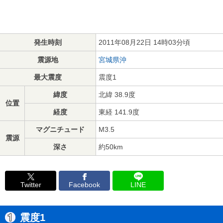
発生時刻
2011年08月22日 14時03分頃
震源地
宮城県沖
最大震度
震度1
緯度
北緯 38.9度
位置
経度
東経 141.9度
マグニチュード
M3.5
震源
深さ
約50km
Twitter
Facebook
LINE
震度1