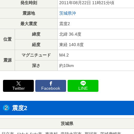
発生時刻
2011年08月22日 11時21分頃
震源地
茨城県沖
最大震度
震度2
緯度
北緯 36.4度
位置
経度
東経 140.8度
マグニチュード
M4.2
震源
深さ
約10km
Twitter
Facebook
LINE
震度2
茨城県
日立市
ひたちなか市
東海村
常陸大宮市
那珂市
茨城鹿嶋市