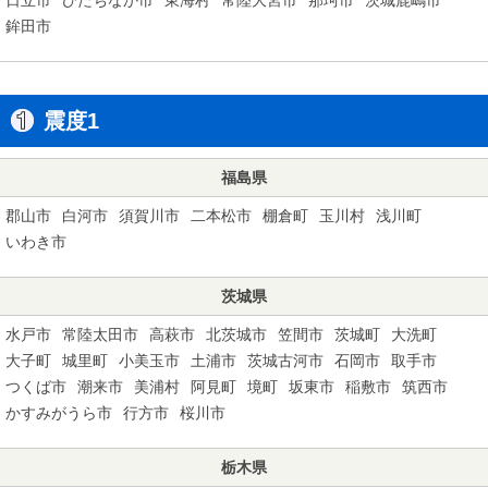
鉾田市
震度1
福島県
郡山市
白河市
須賀川市
二本松市
棚倉町
玉川村
浅川町
いわき市
茨城県
水戸市
常陸太田市
高萩市
北茨城市
笠間市
茨城町
大洗町
大子町
城里町
小美玉市
土浦市
茨城古河市
石岡市
取手市
つくば市
潮来市
美浦村
阿見町
境町
坂東市
稲敷市
筑西市
かすみがうら市
行方市
桜川市
栃木県