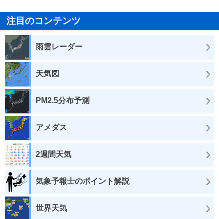
注目のコンテンツ
雨雲レーダー
天気図
PM2.5分布予測
アメダス
2週間天気
気象予報士のポイント解説
世界天気